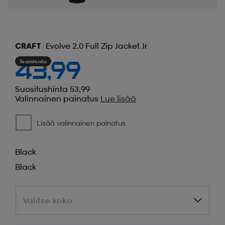
CRAFT
Evolve 2.0 Full Zip Jacket Jr
Teamhinta
43,99
Suositushinta 53,99
Valinnainen painatus
Lue lisää
Lisää valinnainen painatus
Black
Black
Valitse koko
Valitse koko