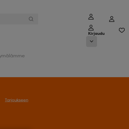
Kirjaudu
ymälämme
Tarjoukseen