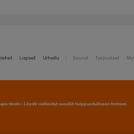
iehet
Lapset
Urheilu
Seurat
Tarjoukset
My
uperdeals – Löydä valikoidut suosikit huippuedulliseen hintaan.