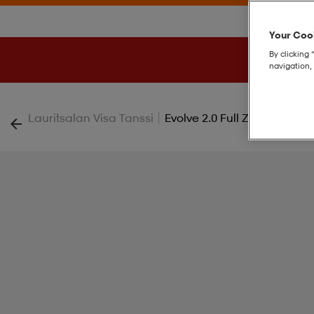
Your Cook
By clicking 
navigation, 
|
Lauritsalan Visa Tanssi
Evolve 2.0 Full Zip Jacket Jr