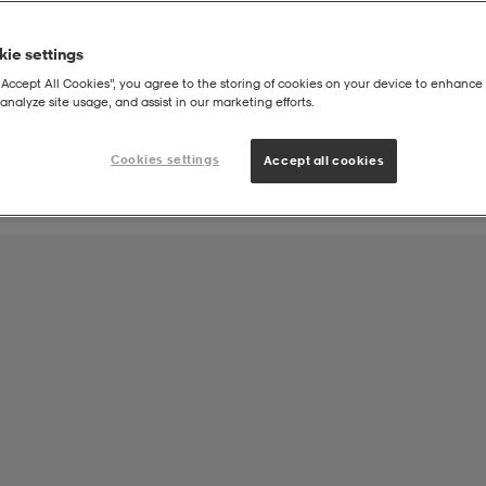
ie settings
Joukkueen tuote:
“Accept All Cookies”, you agree to the storing of cookies on your device to enhance 
Lauritsalan Visa Tanssi
analyze site usage, and assist in our marketing efforts.
Cookies settings
Accept all cookies