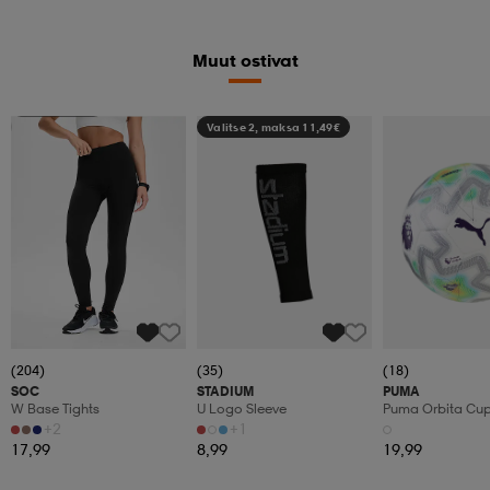
Muut ostivat
Katso hintaa
Valitse 2, maksa 11,49€
(204)
(35)
(18)
SOC
STADIUM
PUMA
W Base Tights
U Logo Sleeve
Puma Orbita Cup P
+2
+1
17,99
8,99
19,99