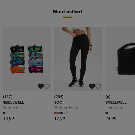
Muut ostivat
Katso hintaa
(117)
(204)
(6)
SMELLWELL
SOC
SMELLWELL
Smellwell
W Base Tights
Freshbag
+2
13,99
17,99
24,99