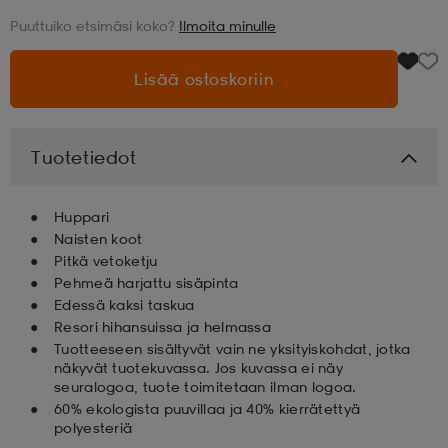
Puuttuiko etsimäsi koko?
Ilmoita minulle
aatteet
tarvikkeet
set
tarvikkeet
aatteet
Lisää ostoskoriin
olasit
asut
set
Tuotetiedot
set
it
a
Huppari
Naisten koot
Pitkä vetoketju
asut
huolto
asut
Pehmeä harjattu sisäpinta
Edessä kaksi taskua
Resori hihansuissa ja helmassa
it
it
Tuotteeseen sisältyvät vain ne yksityiskohdat, jotka
näkyvät tuotekuvassa. Jos kuvassa ei näy
seuralogoa, tuote toimitetaan ilman logoa.
60% ekologista puuvillaa ja 40% kierrätettyä
huolto
huolto
polyesteriä