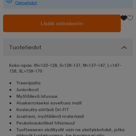
Ostoehdot
aatteet
tarvikkeet
set
tarvikkeet
aatteet
Lisää ostoskoriin
olasit
asut
set
Tuotetiedot
set
it
a
Koko-opas: XS=122–128, S=128–137, M=137–147, L=147–
158, XL=158–170
asut
huolto
asut
Treenipaita
Juniorikoot
Myötäilevä istuvuus
Aluskerrokseksi soveltuva malli
it
it
Kosteutta siirtävä Dri-FIT
Joustava, myötäilevä materiaali
Peukaloaukolliset hihansuut
huolto
huolto
Tuotteeseen sisältyvät vain ne yksityiskohdat, jotka
näkyvät tuotekuvassa. Jos kuvassa ei näy