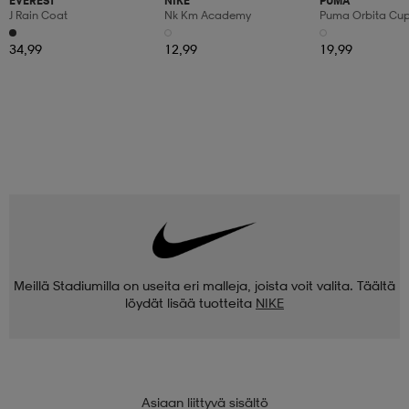
EVEREST
NIKE
PUMA
J Rain Coat
Nk Km Academy
Puma Orbita Cup P
34,99
12,99
19,99
Meillä Stadiumilla on useita eri malleja, joista voit valita. Täältä
löydät lisää tuotteita
NIKE
Asiaan liittyvä sisältö