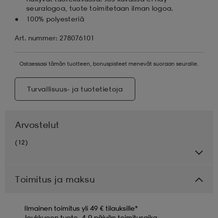
seuralogoa, tuote toimitetaan ilman logoa.
100% polyesteriä
Art. nummer: 278076101
Ostaessasi tämän tuotteen, bonuspisteet menevät suoraan seuralle.
Turvallisuus- ja tuotetietoja
Arvostelut
(12)
Toimitus ja maksu
Ilmainen toimitus yli 49 € tilauksille*
Joukkueen tuote, 4-9 päivän toimitusaika