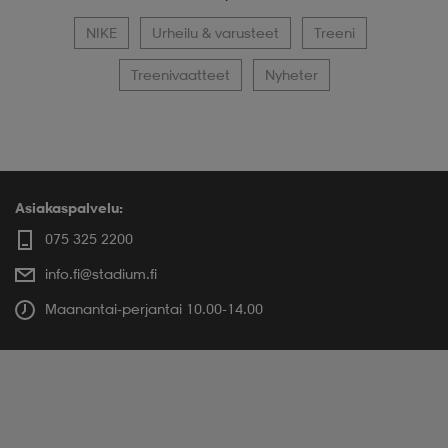
NIKE
Urheilu & varusteet
Treeni
Treenivaatteet
Nyheter
Asiakaspalvelu:
075 325 2200
info.fi@stadium.fi
Maanantai-perjantai 10.00-14.00