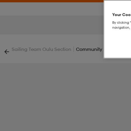
Your Cook
By clicking 
navigation, 
|
Sailing Team Oulu Section
Community 2.0 Fz Hood