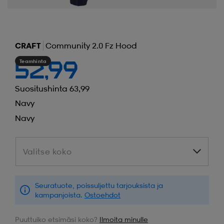
CRAFT
Community 2.0 Fz Hood
Teamhinta
52,99
Suositushinta 63,99
Navy
Navy
Valitse koko
Valitse koko
Seuratuote, poissuljettu tarjouksista ja
kampanjoista.
Ostoehdot
Puuttuiko etsimäsi koko?
Ilmoita minulle