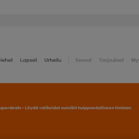
iehet
Lapset
Urheilu
Seurat
Tarjoukset
My
uperdeals – Löydä valikoidut suosikit huippuedulliseen hintaan.