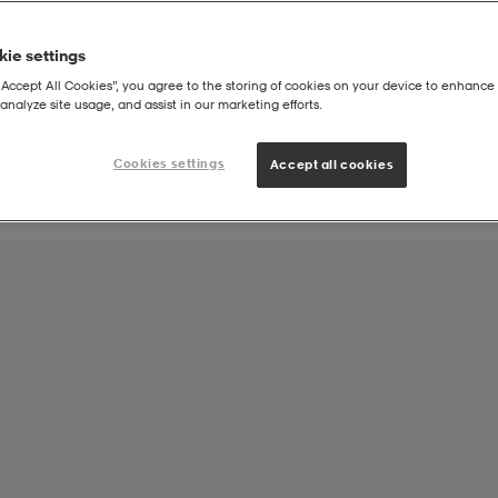
ie settings
Joukkueen tuote:
“Accept All Cookies”, you agree to the storing of cookies on your device to enhance 
Sailing Team Oulu Section
analyze site usage, and assist in our marketing efforts.
Cookies settings
Accept all cookies