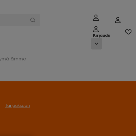
Kirjaudu
ymälämme
Tarjoukseen