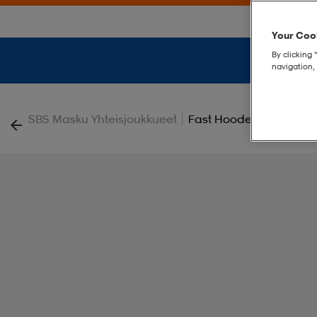
Your Cook
By clicking 
navigation, 
|
SBS Masku Yhteisjoukkueet
Fast Hooded Jacket