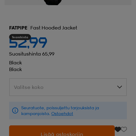
FATPIPE
Fast Hooded Jacket
Teamhinta
52,99
Suositushinta 65,99
Black
Black
Valitse koko
Valitse koko
Seuratuote, poissuljettu tarjouksista ja
kampanjoista.
Ostoehdot
Lisää ostoskoriin