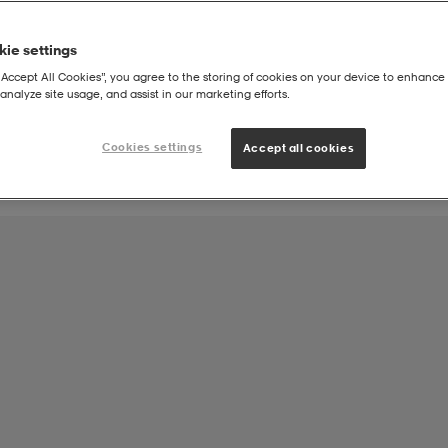
ie settings
Joukkueen tuote:
“Accept All Cookies”, you agree to the storing of cookies on your device to enhance 
SBS Masku Yhteisjoukkueet
analyze site usage, and assist in our marketing efforts.
Cookies settings
Accept all cookies