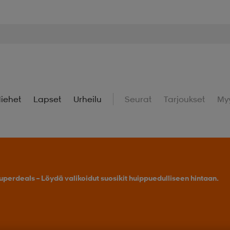
iehet
Lapset
Urheilu
Seurat
Tarjoukset
My
uperdeals – Löydä valikoidut suosikit huippuedulliseen hintaan.