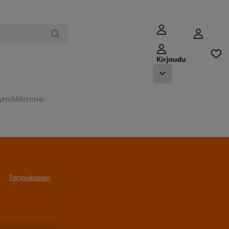
Kirjaudu
ymälämme
Tarjoukseen