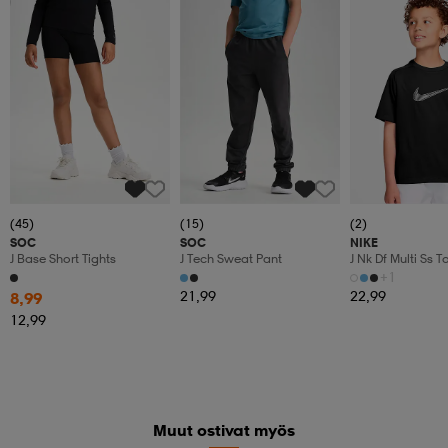
Member
(45)
(15)
(2)
SOC
SOC
NIKE
J Base Short Tights
J Tech Sweat Pant
J Nk Df Multi Ss 
+1
21,99
22,99
8,99
12,99
Muut ostivat myös