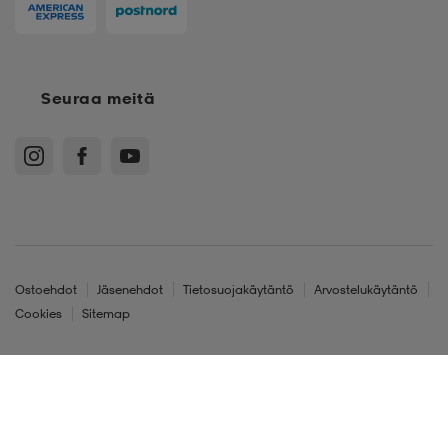
Seuraa meitä
Ostoehdot
Jäsenehdot
Tietosuojakäytäntö
Arvostelukäytäntö
Cookies
Sitemap
Suomi - EUR
© Stadium Oy, Klovinpellontie 1-3 02180 Espoo, Y-tunnus: 1515574-2
120