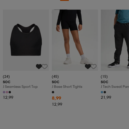
Member
(24)
(45)
(15)
SOC
SOC
SOC
J Seamless Sport Top
J Base Short Tights
J Tech Sweat Pan
12,99
21,99
8,99
12,99