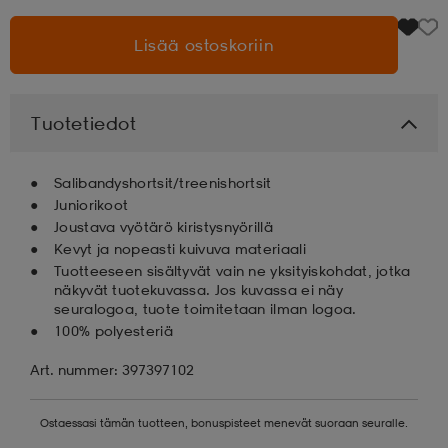
Lisää ostoskoriin
aatteet
tarvikkeet
set
tarvikkeet
aatteet
olasit
asut
set
Tuotetiedot
Salibandyshortsit/treenishortsit
set
it
a
Juniorikoot
Joustava vyötärö kiristysnyörillä
Kevyt ja nopeasti kuivuva materiaali
asut
huolto
asut
Tuotteeseen sisältyvät vain ne yksityiskohdat, jotka
näkyvät tuotekuvassa. Jos kuvassa ei näy
seuralogoa, tuote toimitetaan ilman logoa.
100% polyesteriä
it
it
Art. nummer: 397397102
huolto
huolto
Ostaessasi tämän tuotteen, bonuspisteet menevät suoraan seuralle.