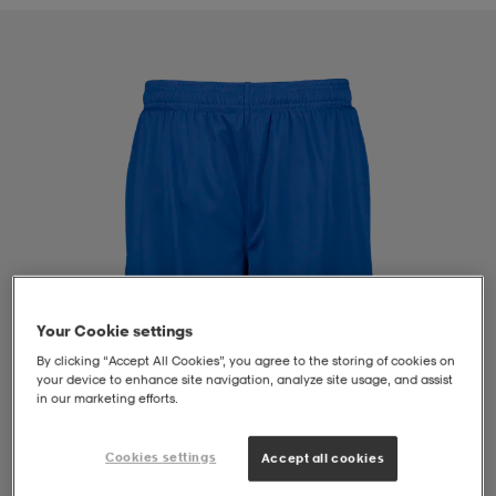
liivit
ikengät
t & pikeepaidat
ikengät
t
saappaat
ingkengät
t
ingkengät
at ja topit
elikengät
dat
engät
engät
t & pikeepaidat
allokengät
t & pikeepaidat
ilykengät
 ja otsapannat
ilykengät
-/Tennis-kengät
Your Cookie settings
By clicking “Accept All Cookies”, you agree to the storing of cookies on
t & mekot
andy-/Käsipallo-kengät
eet & lapaset
andy-/Käsipallo-kengät
t & mekot
ikengät
your device to enhance site navigation, analyze site usage, and assist
in our marketing efforts.
allokengät
allokengät
engät
Cookies settings
Accept all cookies
1
/
4