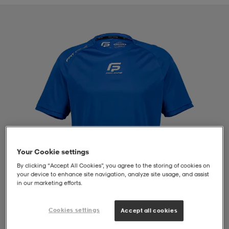
liivit
ikengät
t & pikeepaidat
ikengät
t
saappaat
ingkengät
t
ingkengät
at ja topit
elikengät
dat
engät
engät
t & pikeepaidat
allokengät
t & pikeepaidat
ilykengät
 ja otsapannat
ilykengät
-/Tennis-kengät
Your Cookie settings
By clicking “Accept All Cookies”, you agree to the storing of cookies on
t & mekot
andy-/Käsipallo-kengät
eet & lapaset
andy-/Käsipallo-kengät
t & mekot
ikengät
your device to enhance site navigation, analyze site usage, and assist
in our marketing efforts.
Cookies settings
Accept all cookies
allokengät
allokengät
engät
1
/
4