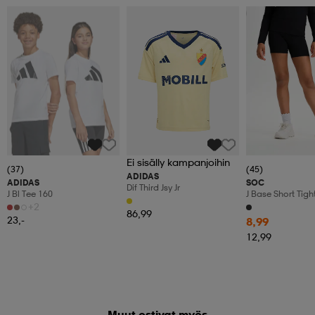
Member
Ei sisälly kampanjoihin
(37)
(45)
ADIDAS
ADIDAS
SOC
Dif Third Jsy Jr
J Bl Tee 160
J Base Short Tigh
+2
86,99
23,-
8,99
12,99
Muut ostivat myös