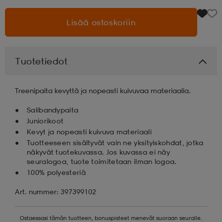
Lisää ostoskoriin
aatteet
tarvikkeet
set
tarvikkeet
aatteet
olasit
asut
set
Tuotetiedot
Treenipaita kevyttä ja nopeasti kuivuvaa materiaalia.
set
it
a
Salibandypaita
Juniorikoot
Kevyt ja nopeasti kuivuva materiaali
asut
huolto
asut
Tuotteeseen sisältyvät vain ne yksityiskohdat, jotka
näkyvät tuotekuvassa. Jos kuvassa ei näy
seuralogoa, tuote toimitetaan ilman logoa.
it
it
100% polyesteriä
Art. nummer: 397399102
huolto
huolto
Ostaessasi tämän tuotteen, bonuspisteet menevät suoraan seuralle.