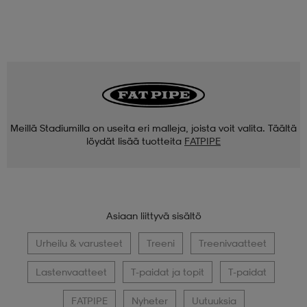
Meillä Stadiumilla on useita eri malleja, joista voit valita. Täältä
löydät lisää tuotteita
FATPIPE
Asiaan liittyvä sisältö
Urheilu & varusteet
Treeni
Treenivaatteet
Lastenvaatteet
T-paidat ja topit
T-paidat
FATPIPE
Nyheter
Uutuuksia