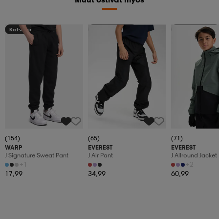
Katso hintaa
Kampanja -25%
Kampanja -25%
(154)
(65)
(71)
WARP
EVEREST
EVEREST
J Signature Sweat Pant
J Alr Pant
J Allround Jacket
+1
+2
17,99
34,99
60,99