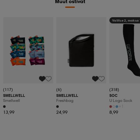
Muut ostivat
Valitse 2, maksa
(117)
(6)
(318)
SMELLWELL
SMELLWELL
SOC
Smellwell
Freshbag
U Logo Sock
+1
13,99
24,99
8,99