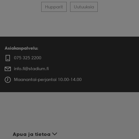
Hupparit
Uutuuksia
Asiakaspalvelu:
075 325 2200
info.fi@stadium.fi
Maanantai-perjantai 10.00-14.00
Apua ja tietoa