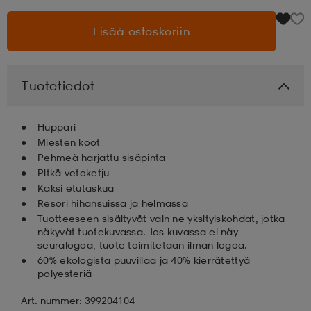
Lisää ostoskoriin
aatteet
tarvikkeet
set
tarvikkeet
aatteet
olasit
asut
set
Tuotetiedot
Huppari
set
it
a
Miesten koot
Pehmeä harjattu sisäpinta
Pitkä vetoketju
asut
huolto
asut
Kaksi etutaskua
Resori hihansuissa ja helmassa
Tuotteeseen sisältyvät vain ne yksityiskohdat, jotka
näkyvät tuotekuvassa. Jos kuvassa ei näy
it
it
seuralogoa, tuote toimitetaan ilman logoa.
60% ekologista puuvillaa ja 40% kierrätettyä
polyesteriä
huolto
huolto
Art. nummer: 399204104