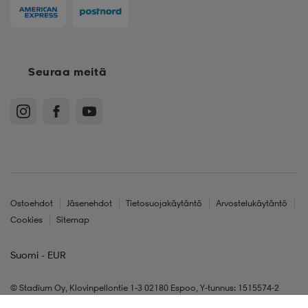
Seuraa meitä
Ostoehdot
Jäsenehdot
Tietosuojakäytäntö
Arvostelukäytäntö
Cookies
Sitemap
Suomi - EUR
© Stadium Oy, Klovinpellontie 1-3 02180 Espoo, Y-tunnus: 1515574-2