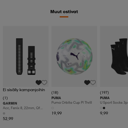
Muut ostivat
Ei sisälly kampanjoihin
(18)
(197)
(1)
PUMA
PUMA
Puma Orbita Cup Pl Thrill
U Sport Socks 3p
GARMIN
Acc, Fenix 8, 22mm, Qf
Blk/pebble Gry Silicone
19,99
9,99
Band
52,99