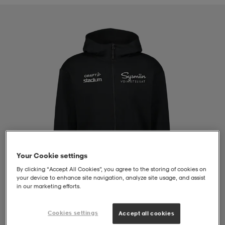
liivit
ikengät
t & pikeepaidat
ikengät
t
saappaat
ingkengät
t
ingkengät
at ja topit
elikengät
dat
engät
engät
t & pikeepaidat
allokengät
t & pikeepaidat
ilykengät
 ja otsapannat
ilykengät
-/Tennis-kengät
Your Cookie settings
By clicking “Accept All Cookies”, you agree to the storing of cookies on
t & mekot
andy-/Käsipallo-kengät
eet & lapaset
andy-/Käsipallo-kengät
t & mekot
ikengät
your device to enhance site navigation, analyze site usage, and assist
in our marketing efforts.
allokengät
allokengät
engät
Cookies settings
Accept all cookies
1
/
4