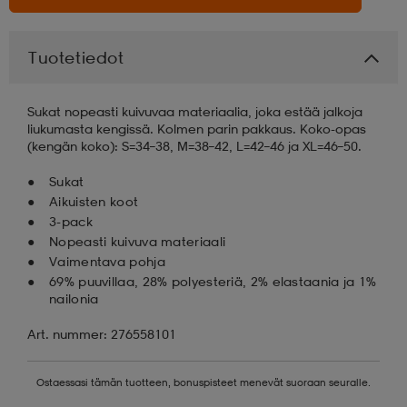
aatteet
tarvikkeet
set
tarvikkeet
aatteet
Tuotetiedot
olasit
asut
set
Sukat nopeasti kuivuvaa materiaalia, joka estää jalkoja
liukumasta kengissä. Kolmen parin pakkaus. Koko-opas
(kengän koko): S=34–38, M=38–42, L=42–46 ja XL=46–50.
set
it
a
Sukat
Aikuisten koot
3-pack
Nopeasti kuivuva materiaali
asut
huolto
asut
Vaimentava pohja
69% puuvillaa, 28% polyesteriä, 2% elastaania ja 1%
nailonia
it
it
Art. nummer: 276558101
huolto
huolto
Ostaessasi tämän tuotteen, bonuspisteet menevät suoraan seuralle.