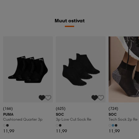
Muut ostivat
(166)
(625)
(724)
PUMA
SOC
SOC
Cushioned Quarter 3p
3p Low Cut Sock Re
Tech Sock 2p Re
11,99
11,99
11,99