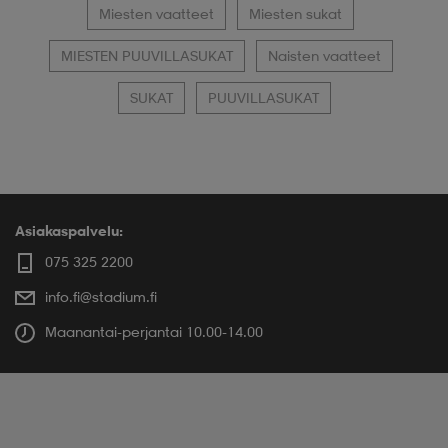
Miesten vaatteet
Miesten sukat
MIESTEN PUUVILLASUKAT
Naisten vaatteet
SUKAT
PUUVILLASUKAT
Asiakaspalvelu:
075 325 2200
info.fi@stadium.fi
Maanantai-perjantai 10.00-14.00