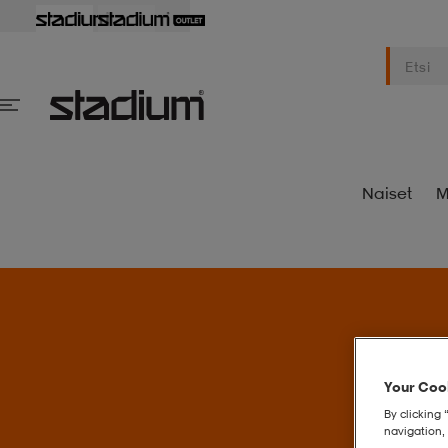
Naiset
M
S
Your Cook
By clicking 
navigation, 