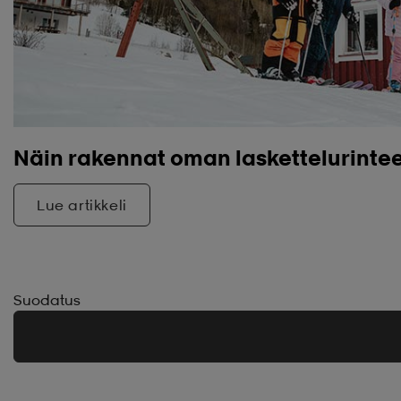
Näin rakennat oman laskettelurinte
Lue artikkeli
Suodatus