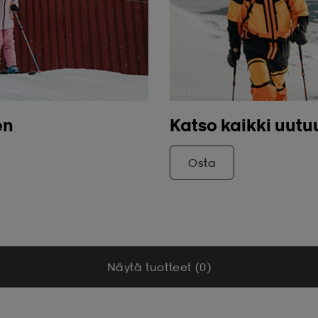
en
Katso kaikki uutu
Osta
Näytä tuotteet (0)