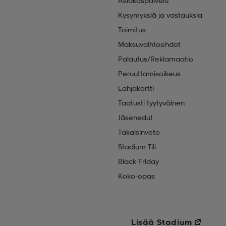
Asiakaspalvelu
Kysymyksiä ja vastauksia
Toimitus
Maksuvaihtoehdot
Palautus/Reklamaatio
Peruuttamisoikeus
Lahjakortti
Taatusti tyytyväinen
Jäsenedut
Takaisinveto
Stadium Tili
Black Friday
Koko-opas
Lisää Stadium