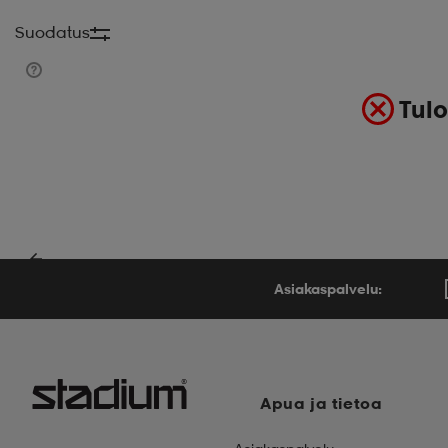
Suodatus
Tulo
Asiakaspalvelu:
Apua ja tietoa