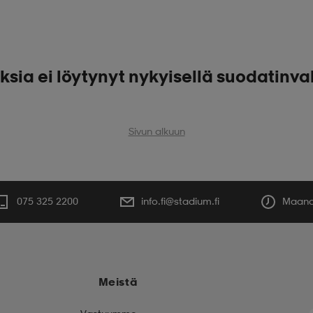
ksia ei löytynyt nykyisellä suodatinva
Sivun alkuun
075 325 2200
info.fi@stadium.fi
Maanan
Meistä