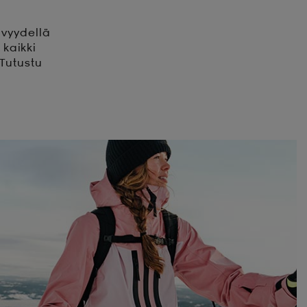
ävyydellä
 kaikki
 Tutustu