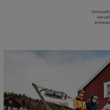
Untuvata
varust
erilais