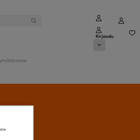
Kirjaudu
ymälämme
Tarjoukseen
site