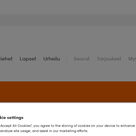
iehet
Lapset
Urheilu
Seurat
Tarjoukset
My
uperdeals – Löydä valikoidut suosikit huippuedulliseen hintaan.
ie settings
“Accept All Cookies”, you agree to the storing of cookies on your device to enhance 
analyze site usage, and assist in our marketing efforts.