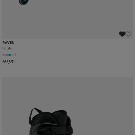
RAVEN
Scalar
+4
69,90