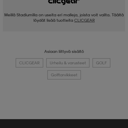
Meillä Stadiumilla on useita eri malleja, joista voit valita. Täältä
löydät lisää tuotteita
CLICGEAR
Asiaan liittyvä sisältö
CLICGEAR
Urheilu & varusteet
GOLF
Golftarvikkeet