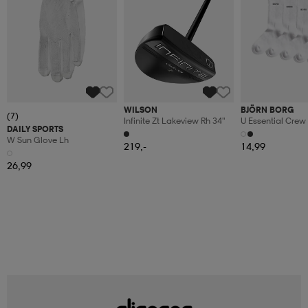
WILSON
BJÖRN BORG
(7)
Infinite Zt Lakeview Rh 34"
U Essential Crew
DAILY SPORTS
W Sun Glove Lh
219,-
14,99
26,99