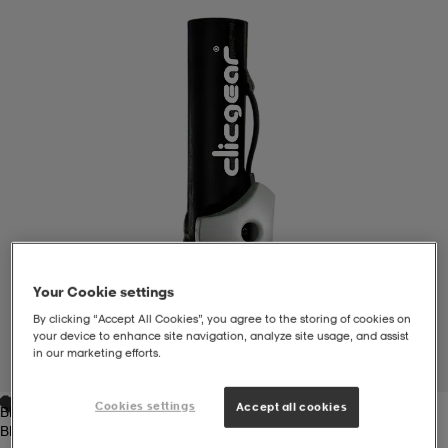
liivit
ikengät
t & pikeepaidat
ikengät
t
saappaat
ingkengät
t
ingkengät
at ja topit
elikengät
dat
engät
engät
t & pikeepaidat
allokengät
t & pikeepaidat
ilykengät
 ja otsapannat
ilykengät
-/Tennis-kengät
Your Cookie settings
By clicking “Accept All Cookies”, you agree to the storing of cookies on
your device to enhance site navigation, analyze site usage, and assist
t & mekot
andy-/Käsipallo-kengät
eet & lapaset
andy-/Käsipallo-kengät
t & mekot
ikengät
in our marketing efforts.
1
/
2
Cookies settings
Accept all cookies
Black
allokengät
allokengät
engät
Black