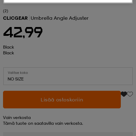
(2)
 ja otsapannat
kengät
rrastot
kengät
rit
alit
CLICGEAR
Umbrella Angle Adjuster
42,99
eet & lapaset
skengät
ihaiset
skengät
tarvikkeet
Black
Black
saappaat
saappaat
eet & lapaset
kengät
Valitse koko
NO SIZE
rrastot
alit
aatteet
alit
er
Lisää ostoskoriin
kengät
aatteet
kengät
rrastot
Vain verkosta
Tämä tuote on saatavilla vain verkosta.
aatteet
ykengät
olasit
ykengät