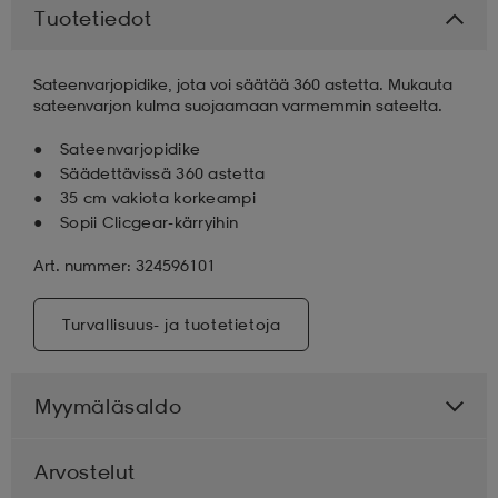
Tuotetiedot
aatteet
tarvikkeet
set
tarvikkeet
aatteet
Sateenvarjopidike, jota voi säätää 360 astetta. Mukauta
sateenvarjon kulma suojaamaan varmemmin sateelta.
olasit
asut
set
Sateenvarjopidike
Säädettävissä 360 astetta
35 cm vakiota korkeampi
set
it
a
Sopii Clicgear-kärryihin
Art. nummer: 324596101
asut
huolto
asut
Turvallisuus- ja tuotetietoja
it
it
Myymäläsaldo
huolto
huolto
Arvostelut