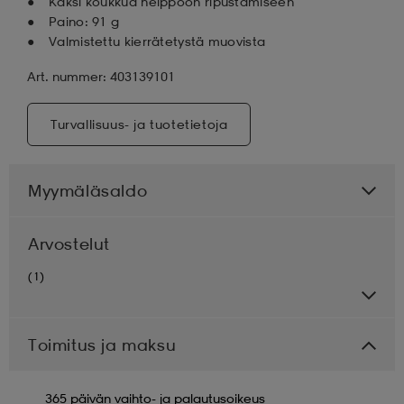
Kaksi koukkua helppoon ripustamiseen
Paino: 91 g
Valmistettu kierrätetystä muovista
Art. nummer: 403139101
Turvallisuus- ja tuotetietoja
Myymäläsaldo
Arvostelut
(1)
Toimitus ja maksu
365 päivän vaihto- ja palautusoikeus