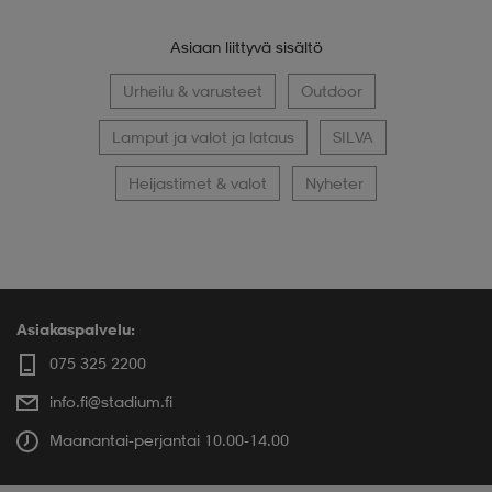
Asiaan liittyvä sisältö
Urheilu & varusteet
Outdoor
Lamput ja valot ja lataus
SILVA
Heijastimet & valot
Nyheter
Asiakaspalvelu:
075 325 2200
info.fi@stadium.fi
Maanantai-perjantai 10.00-14.00