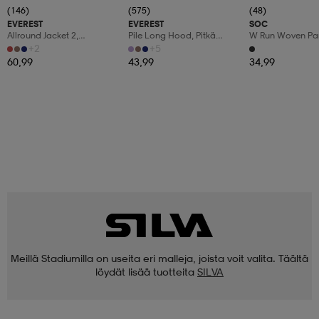
(146)
(575)
(48)
EVEREST
EVEREST
SOC
Allround Jacket 2,
Pile Long Hood, Pitkä
W Run Woven Pa
Sadetakki, Naisten
Fleecetakki, Naisten
+2
+5
60,99
43,99
34,99
Meillä Stadiumilla on useita eri malleja, joista voit valita. Täältä
löydät lisää tuotteita
SILVA