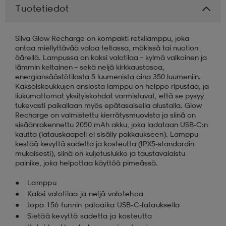
Tuotetiedot
aatteet
tarvikkeet
set
tarvikkeet
aatteet
Silva Glow Recharge on kompakti retkilamppu, joka
antaa miellyttävää valoa teltassa, mökissä tai nuotion
äärellä. Lampussa on kaksi valotilaa – kylmä valkoinen ja
olasit
asut
set
lämmin keltainen – sekä neljä kirkkaustasoa,
energiansäästötilasta 5 luumenista aina 350 luumeniin.
Kaksoiskoukkujen ansiosta lamppu on helppo ripustaa, ja
liukumattomat yksityiskohdat varmistavat, että se pysyy
set
it
a
tukevasti paikallaan myös epätasaisella alustalla. Glow
Recharge on valmistettu kierrätysmuovista ja siinä on
sisäänrakennettu 2050 mAh akku, joka ladataan USB-C:n
kautta (latauskaapeli ei sisälly pakkaukseen). Lamppu
asut
huolto
asut
kestää kevyttä sadetta ja kosteutta (IPX5-standardin
mukaisesti), siinä on kuljetuslukko ja taustavalaistu
painike, joka helpottaa käyttöä pimeässä.
it
it
Lamppu
Kaksi valotilaa ja neljä valotehoa
Jopa 156 tunnin paloaika USB-C-latauksella
huolto
huolto
Sietää kevyttä sadetta ja kosteutta