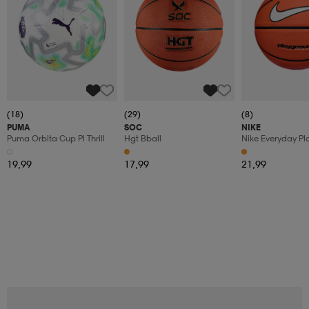
(18)
(29)
(8)
PUMA
SOC
NIKE
Puma Orbita Cup Pl Thrill
Hgt Bball
Nike Everyday P
8p Deflated
19,99
17,99
21,99