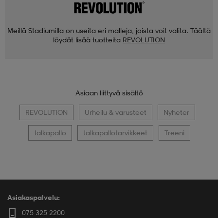
Meillä Stadiumilla on useita eri malleja, joista voit valita. Täältä
löydät lisää tuotteita
REVOLUTION
Asiaan liittyvä sisältö
REVOLUTION
Urheilu & varusteet
Nyheter
Jalkapallo
Jalkapallotarvikkeet
Treeni
Asiakaspalvelu:
075 325 2200