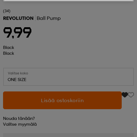
(34)
 ja otsapannat
kengät
rrastot
kengät
rit
alit
REVOLUTION
Ball Pump
9,99
eet & lapaset
skengät
ihaiset
skengät
tarvikkeet
Black
Black
saappaat
saappaat
eet & lapaset
kengät
Valitse koko
ONE SIZE
rrastot
alit
aatteet
alit
er
Lisää ostoskoriin
kengät
aatteet
kengät
rrastot
Nouda tänään?
Valitse
myymälä
aatteet
ykengät
olasit
ykengät