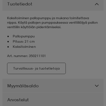
Tuotetiedot
aatteet
tarvikkeet
set
tarvikkeet
aatteet
Kaksitoiminen pallopumppu ja mukana toimitettava
nippa. Käytä pallojen pumppauksessa venttiiliöljyä pallon
venttiilin käyttöiän pidentämiseksi.
olasit
asut
set
Pallopumppu
Pituus: 21 cm
set
it
a
Kaksitoiminen
Art. nummer: 350211101
asut
huolto
asut
Turvallisuus- ja tuotetietoja
it
it
Myymäläsaldo
Arvostelut
huolto
huolto