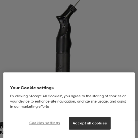
liivit
ikengät
t & pikeepaidat
ikengät
t
saappaat
ingkengät
t
ingkengät
at ja topit
elikengät
dat
engät
engät
t & pikeepaidat
allokengät
t & pikeepaidat
ilykengät
 ja otsapannat
ilykengät
-/Tennis-kengät
Your Cookie settings
By clicking “Accept All Cookies”, you agree to the storing of cookies on
your device to enhance site navigation, analyze site usage, and assist
t & mekot
andy-/Käsipallo-kengät
eet & lapaset
andy-/Käsipallo-kengät
t & mekot
ikengät
in our marketing efforts.
1
/
1
Cookies settings
Accept all cookies
Black
allokengät
allokengät
engät
Black