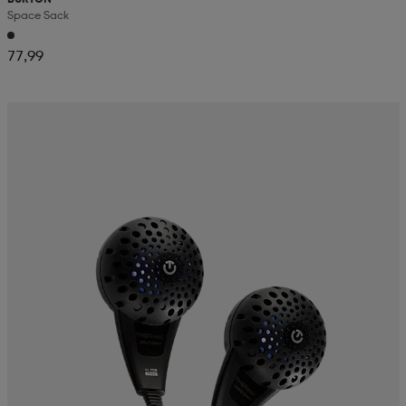
Space Sack
77,99