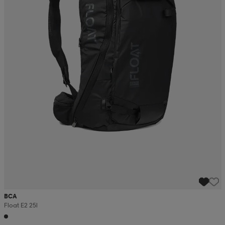
BCA
Float E2 25l