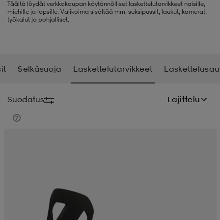
Täältä löydät verkkokaupan käytännölliset laskettelutarvikkeet naisille,
miehille ja lapsille. Valikoima sisältää mm. suksipussit, laukut, kamerat,
liivit
ikengät
t & pikeepaidat
ikengät
t
saappaat
työkalut ja pohjalliset.
ingkengät
t
ingkengät
at ja topit
elikengät
it
Selkäsuoja
Laskettelutarvikkeet
Laskettelusau
dat
engät
engät
t & pikeepaidat
allokengät
Suodatus
Lajittelu
t & pikeepaidat
ilykengät
 ja otsapannat
ilykengät
-/Tennis-kengät
t & mekot
andy-/Käsipallo-kengät
eet & lapaset
andy-/Käsipallo-kengät
t & mekot
ikengät
allokengät
allokengät
engät