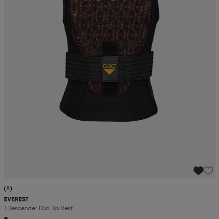
(8)
EVEREST
J Descender D3o Bp Vest