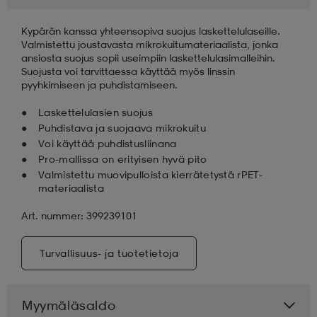
Kypärän kanssa yhteensopiva suojus laskettelulaseille.
aatteet
tarvikkeet
set
tarvikkeet
aatteet
Valmistettu joustavasta mikrokuitumateriaalista, jonka
ansiosta suojus sopii useimpiin laskettelulasimalleihin.
Suojusta voi tarvittaessa käyttää myös linssin
olasit
asut
set
pyyhkimiseen ja puhdistamiseen.
Laskettelulasien suojus
Puhdistava ja suojaava mikrokuitu
set
it
a
Voi käyttää puhdistusliinana
Pro-mallissa on erityisen hyvä pito
Valmistettu muovipulloista kierrätetystä rPET-
materiaalista
asut
huolto
asut
Art. nummer: 399239101
it
it
Turvallisuus- ja tuotetietoja
huolto
huolto
Myymäläsaldo