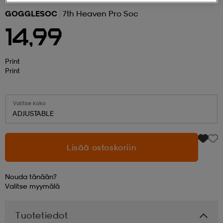
GOGGLESOC
7th Heaven Pro Soc
 ja otsapannat
kengät
rrastot
kengät
rit
alit
14,99
eet & lapaset
skengät
ihaiset
skengät
tarvikkeet
Print
Print
saappaat
saappaat
eet & lapaset
kengät
Valitse koko
ADJUSTABLE
rrastot
alit
aatteet
alit
er
Lisää ostoskoriin
kengät
aatteet
kengät
rrastot
Nouda tänään?
Valitse
myymälä
aatteet
ykengät
olasit
ykengät
Tuotetiedot