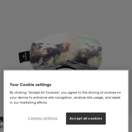
liivit
ikengät
t & pikeepaidat
ikengät
t
saappaat
ingkengät
t
ingkengät
at ja topit
elikengät
dat
engät
engät
t & pikeepaidat
allokengät
t & pikeepaidat
ilykengät
 ja otsapannat
ilykengät
-/Tennis-kengät
Your Cookie settings
By clicking “Accept All Cookies”, you agree to the storing of cookies on
your device to enhance site navigation, analyze site usage, and assist
t & mekot
andy-/Käsipallo-kengät
eet & lapaset
andy-/Käsipallo-kengät
t & mekot
ikengät
in our marketing efforts.
1
/
5
Cookies settings
Accept all cookies
Print
allokengät
allokengät
engät
Print