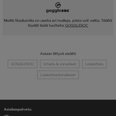
Meillä Stadiumilla on useita eri malleja, joista voit valita. Täältä
löydät lisää tuotteita
GOGGLESOC
Asiaan liittyvä sisältö
GOGGLESOC
Urheilu & varusteet
Laskettelu
Laskettelutarvikkeet
Asiakaspalvelu: