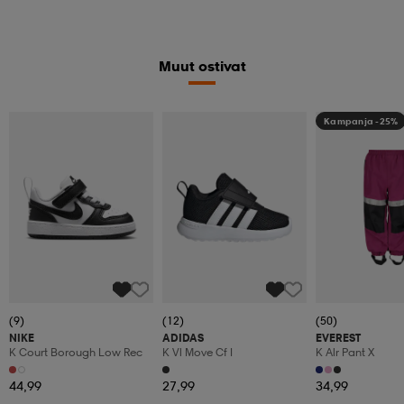
Muut ostivat
Kampanja -25%
(9)
(12)
(50)
NIKE
ADIDAS
EVEREST
K Court Borough Low Rec
K Vl Move Cf I
K Alr Pant X
44,99
27,99
34,99