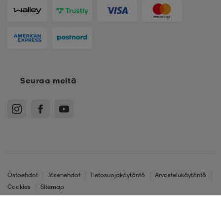
Seuraa meitä
Ostoehdot
Jäsenehdot
Tietosuojakäytäntö
Arvostelukäytäntö
Cookies
Sitemap
Suomi - EUR