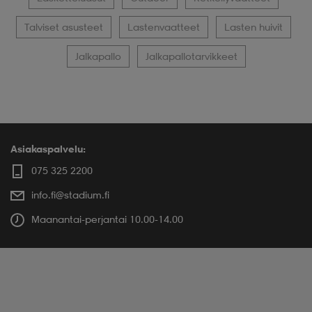
Talviset asusteet
Lastenvaatteet
Lasten huivit
Jalkapallo
Jalkapallotarvikkeet
Asiakaspalvelu:
075 325 2200
info.fi@stadium.fi
Maanantai-perjantai 10.00-14.00