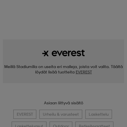
Meillä Stadiumilla on useita eri malleja, joista voit valita. Täältä
löydät lisää tuotteita
EVEREST
Asiaan liittyvä sisältö
EVEREST
Urheilu & varusteet
Laskettelu
Lasketteluasut
Outdoor
Retkeilyvaatteet