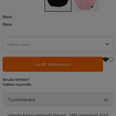
aatteet
tarvikkeet
set
tarvikkeet
aatteet
Black
Black
olasit
asut
set
Valitse koko
Valitse koko
set
it
a
Lisää ostoskoriin
asut
huolto
asut
Nouda tänään?
Valitse
myymälä
it
it
Tuotetiedot
huolto
huolto
Lämmin kauluri pehmeää fleeceä. 100% polyesteriä. Koot