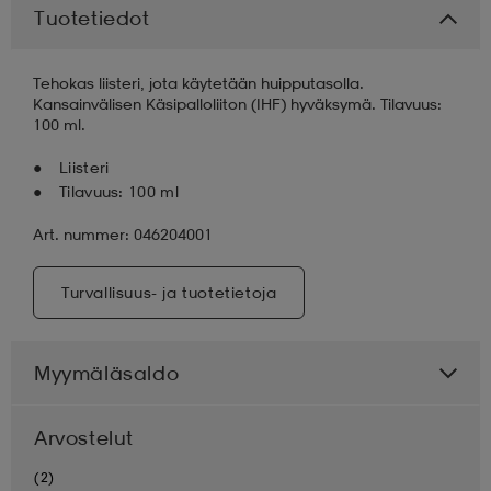
Tuotetiedot
aatteet
tarvikkeet
set
tarvikkeet
aatteet
Tehokas liisteri, jota käytetään huipputasolla.
Kansainvälisen Käsipalloliiton (IHF) hyväksymä. Tilavuus:
100 ml.
olasit
asut
set
Liisteri
Tilavuus: 100 ml
set
it
a
Art. nummer: 046204001
Turvallisuus- ja tuotetietoja
asut
huolto
asut
Myymäläsaldo
it
it
Arvostelut
huolto
huolto
(2)