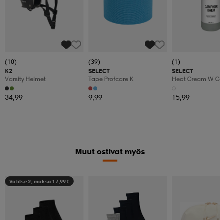
(10)
(39)
(1)
K2
SELECT
SELECT
Varsity Helmet
Tape Profcare K
Heat Cream W Ca
34,99
9,99
15,99
Muut ostivat myös
Valitse 2, maksa 17,99€