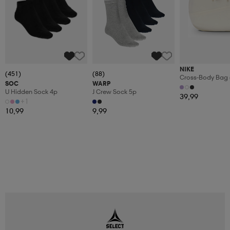
NIKE
(451)
(88)
Cross-Body Bag (
SOC
WARP
U Hidden Sock 4p
J Crew Sock 5p
39,99
+1
10,99
9,99