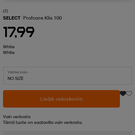
(2)
 ja otsapannat
kengät
rrastot
kengät
rit
alit
SELECT
Profcare Klis 100
17,99
eet & lapaset
skengät
ihaiset
skengät
tarvikkeet
White
White
saappaat
saappaat
eet & lapaset
kengät
Valitse koko
NO SIZE
rrastot
alit
aatteet
alit
er
Lisää ostoskoriin
kengät
aatteet
kengät
rrastot
Vain verkosta
Tämä tuote on saatavilla vain verkosta.
aatteet
ykengät
olasit
ykengät