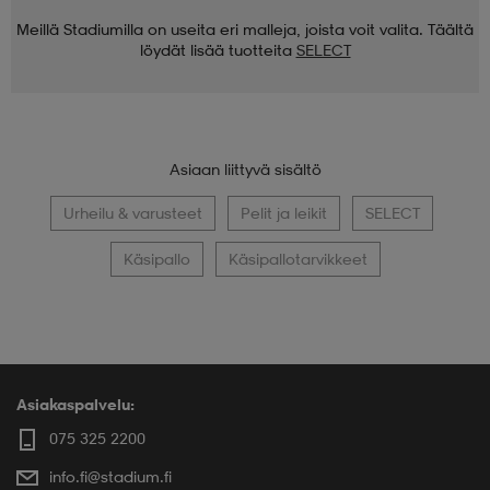
Meillä Stadiumilla on useita eri malleja, joista voit valita. Täältä
löydät lisää tuotteita
SELECT
Asiaan liittyvä sisältö
Urheilu & varusteet
Pelit ja leikit
SELECT
Käsipallo
Käsipallotarvikkeet
Asiakaspalvelu:
075 325 2200
info.fi@stadium.fi