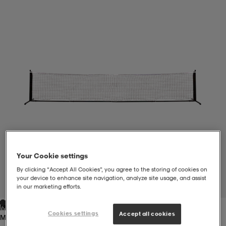
liivit
ikengät
t & pikeepaidat
ikengät
t
saappaat
ingkengät
t
ingkengät
at ja topit
elikengät
dat
engät
engät
t & pikeepaidat
allokengät
t & pikeepaidat
ilykengät
 ja otsapannat
ilykengät
-/Tennis-kengät
Your Cookie settings
By clicking “Accept All Cookies”, you agree to the storing of cookies on
t & mekot
andy-/Käsipallo-kengät
eet & lapaset
andy-/Käsipallo-kengät
t & mekot
ikengät
your device to enhance site navigation, analyze site usage, and assist
1
/
3
in our marketing efforts.
Multi
allokengät
allokengät
engät
Cookies settings
Accept all cookies
Multi