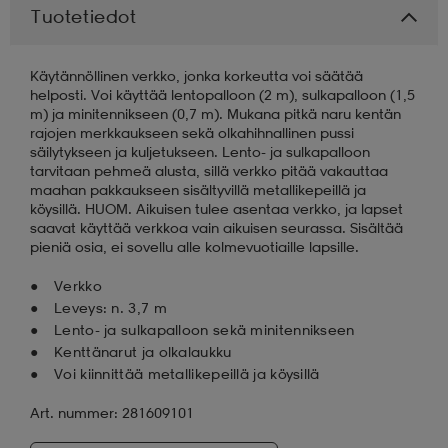
Tuotetiedot
aatteet
tarvikkeet
set
tarvikkeet
aatteet
Käytännöllinen verkko, jonka korkeutta voi säätää
helposti. Voi käyttää lentopalloon (2 m), sulkapalloon (1,5
m) ja minitennikseen (0,7 m). Mukana pitkä naru kentän
olasit
asut
set
rajojen merkkaukseen sekä olkahihnallinen pussi
säilytykseen ja kuljetukseen. Lento- ja sulkapalloon
tarvitaan pehmeä alusta, sillä verkko pitää vakauttaa
maahan pakkaukseen sisältyvillä metallikepeillä ja
set
it
a
köysillä. HUOM. Aikuisen tulee asentaa verkko, ja lapset
saavat käyttää verkkoa vain aikuisen seurassa. Sisältää
pieniä osia, ei sovellu alle kolmevuotiaille lapsille.
asut
huolto
asut
Verkko
Leveys: n. 3,7 m
Lento- ja sulkapalloon sekä minitennikseen
it
it
Kenttänarut ja olkalaukku
Voi kiinnittää metallikepeillä ja köysillä
Art. nummer: 281609101
huolto
huolto