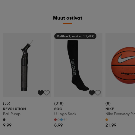
Muut ostivat
Valitse 2, maksa 11,49€
(35)
(318)
(8)
REVOLUTION
SOC
NIKE
Ball Pump
U Logo Sock
Nike Everyday P
8p Deflated
+1
9,99
8,99
21,99