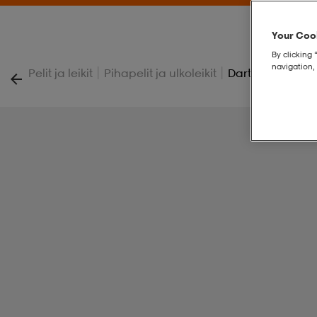
Your Cook
By clicking 
navigation, 
|
|
Pelit ja leikit
Pihapelit ja ulkoleikit
Dart Tips Soft T