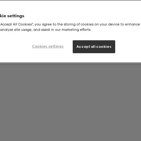
ie settings
“Accept All Cookies”, you agree to the storing of cookies on your device to enhance 
analyze site usage, and assist in our marketing efforts.
ip Keypoint 1/4 Bsf Black (1000pcs)
Cookies settings
Accept all cookies