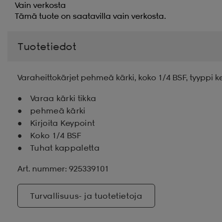
Vain verkosta
Tämä tuote on saatavilla vain verkosta.
Tuotetiedot
Varaheittokärjet pehmeä kärki, koko 1/4 BSF, tyyppi k
Varaa kärki tikka
pehmeä kärki
Kirjoita Keypoint
Koko 1/4 BSF
Tuhat kappaletta
Art. nummer: 925339101
Turvallisuus- ja tuotetietoja