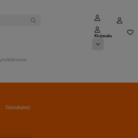
Kirjaudu
ymälämme
Tarjoukseen