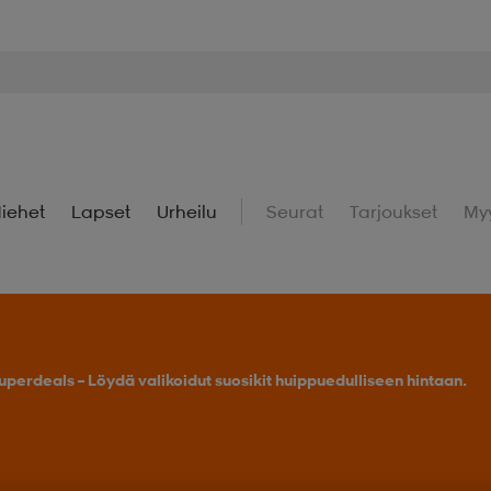
iehet
Lapset
Urheilu
Seurat
Tarjoukset
My
uperdeals – Löydä valikoidut suosikit huippuedulliseen hintaan.