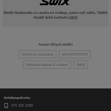
Meillä Stadiumilla on useita eri malleja, joista voit valita. Täältä
löydät lisää tuotteita
SWIX
Asiaan liittyvä sisältö
Urheilu & varusteet
MAASTOHIIHTO
Hiihtotarvikkeet & voiteet
SWIX
Asiakaspalvelu:
075 325 2200