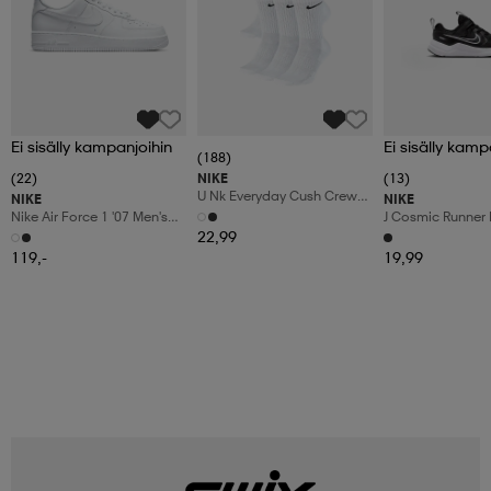
Ei sisälly kampanjoihin
Ei sisälly kamp
(188)
(22)
NIKE
(13)
U Nk Everyday Cush Crew
NIKE
NIKE
6pr-Bd
Nike Air Force 1 '07 Men's
J Cosmic Runner 
Shoes
22,99
119,-
19,99