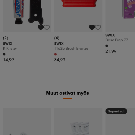
SWIX
(2)
(4)
Base Prep 77
SWIX
SWIX
K Klister
T162b Brush Bronze
21,99
14,99
34,99
Muut ostivat myös
Superdeal