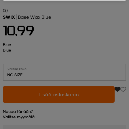
(2)
 ja otsapannat
kengät
rrastot
kengät
rit
alit
SWIX
Base Wax Blue
10,99
eet & lapaset
skengät
ihaiset
skengät
tarvikkeet
Blue
Blue
saappaat
saappaat
eet & lapaset
kengät
Valitse koko
NO SIZE
rrastot
alit
aatteet
alit
er
Lisää ostoskoriin
kengät
aatteet
kengät
rrastot
Nouda tänään?
Valitse
myymälä
aatteet
ykengät
olasit
ykengät