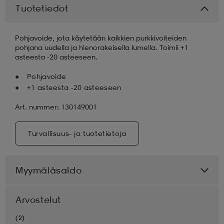
Tuotetiedot
aatteet
tarvikkeet
set
tarvikkeet
aatteet
Pohjavoide, jota käytetään kaikkien purkkivoiteiden
pohjana uudella ja hienorakeisella lumella. Toimii +1
asteesta -20 asteeseen.
olasit
asut
set
Pohjavoide
+1 asteesta -20 asteeseen
set
it
a
Art. nummer: 130149001
Turvallisuus- ja tuotetietoja
asut
huolto
asut
Myymäläsaldo
it
it
Arvostelut
huolto
huolto
(2)