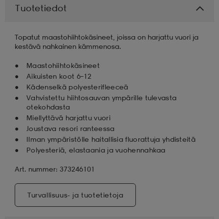
Tuotetiedot
aatteet
tarvikkeet
set
tarvikkeet
aatteet
Topatut maastohiihtokäsineet, joissa on harjattu vuori ja
kestävä nahkainen kämmenosa.
olasit
asut
set
Maastohiihtokäsineet
Aikuisten koot 6–12
Kädenselkä polyesterifleeceä
set
it
a
Vahvistettu hiihtosauvan ympärille tulevasta
otekohdasta
Miellyttävä harjattu vuori
Joustava resori ranteessa
asut
huolto
asut
Ilman ympäristölle haitallisia fluorattuja yhdisteitä
Polyesteriä, elastaania ja vuohennahkaa
it
it
Art. nummer: 373246101
Turvallisuus- ja tuotetietoja
huolto
huolto