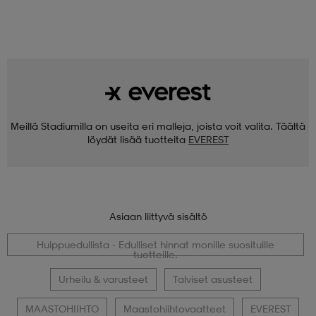
Meillä Stadiumilla on useita eri malleja, joista voit valita. Täältä
löydät lisää tuotteita
EVEREST
Asiaan liittyvä sisältö
Huippuedullista - Edulliset hinnat monille suosituille
tuotteille.
Urheilu & varusteet
Talviset asusteet
MAASTOHIIHTO
Maastohiihtovaatteet
EVEREST