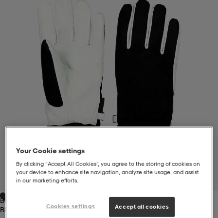
liivit
ikengät
t & pikeepaidat
ikengät
t
saappaat
ingkengät
t
ingkengät
at ja topit
elikengät
dat
engät
engät
t & pikeepaidat
allokengät
t & pikeepaidat
ilykengät
 ja otsapannat
ilykengät
-/Tennis-kengät
Your Cookie settings
By clicking “Accept All Cookies”, you agree to the storing of cookies on
t & mekot
andy-/Käsipallo-kengät
eet & lapaset
andy-/Käsipallo-kengät
t & mekot
ikengät
your device to enhance site navigation, analyze site usage, and assist
1
/
1
in our marketing efforts.
Black
allokengät
allokengät
engät
Cookies settings
Accept all cookies
Black