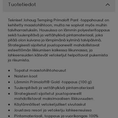
Tuotetiedot
aatteet
tarvikkeet
set
tarvikkeet
aatteet
Tekniset Johaug Temping Primaloft Pant -toppahousut on
kehitetty maastohiihtoon, mutta ne sopivat myös muihin
talviharrastuksiin. Housuissa on lämmin polyesteritoppaus
olasit
asut
set
sekä tuulenpitävä ja vettähylkivä pintamateriaali, joka
pitää olon kuivana ja lämpimänä kylminä talvipäivinä.
Strategisesti sijoitetut joustopaneelit mahdollistavat
esteettömän liikkumisen kaikessa liikunnassa, ja
set
it
a
lahkeensuiden kätevät vetoketjut helpottavat pukemista
ja riisumista.
Topatut maastohiihtohousut
asut
huolto
asut
Naisten koot
Lämmin Primaloft® Gold -toppaus (100 g)
Tuulenpitävä ja vettähylkivä pintamateriaali
it
it
Strategisesti sijoitetut joustopaneelit
mahdollistavat maksimaalisen liikkuvuuden
Käytännölliset vetoketjulliset sivutaskut
Joustava resori ja vetoketju lahkeensuissa
huolto
huolto
Pintamateriaali, toppaus ja vuorikangas 100%