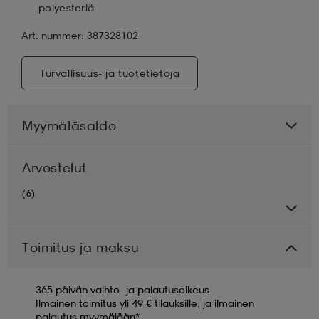
polyesteriä
Art. nummer: 387328102
Turvallisuus- ja tuotetietoja
Myymäläsaldo
Arvostelut
(6)
Toimitus ja maksu
365 päivän vaihto- ja palautusoikeus
Ilmainen toimitus yli 49 € tilauksille, ja ilmainen
palautus myymälään*