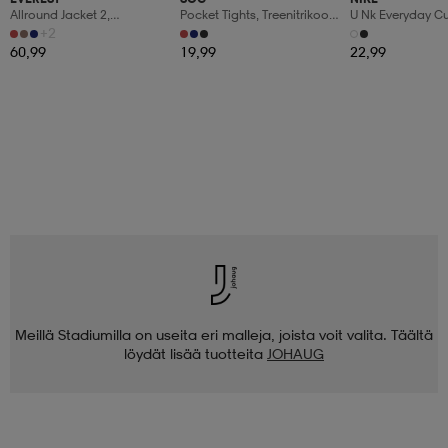
Allround Jacket 2,
Pocket Tights, Treenitrikoot,
U Nk Everyday C
Sadetakki, Naisten
Naisten
6pr-Bd
+2
60,99
19,99
22,99
Meillä Stadiumilla on useita eri malleja, joista voit valita. Täältä
löydät lisää tuotteita
JOHAUG