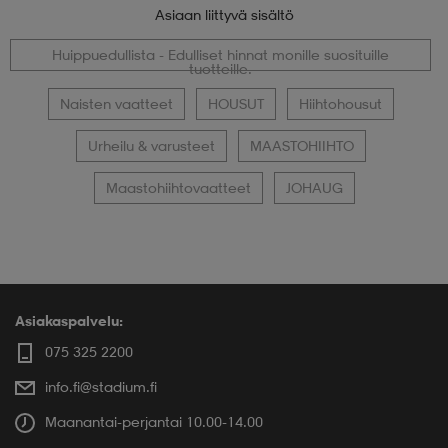
Asiaan liittyvä sisältö
Huippuedullista - Edulliset hinnat monille suosituille
tuotteille.
Naisten vaatteet
HOUSUT
Hiihtohousut
Urheilu & varusteet
MAASTOHIIHTO
Maastohiihtovaatteet
JOHAUG
Asiakaspalvelu:
075 325 2200
info.fi@stadium.fi
Maanantai-perjantai 10.00-14.00