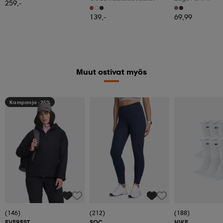
259,-
139,-
69,99
Muut ostivat myös
Kampanja -25%
(146)
(212)
(188)
EVEREST
SOC
NIKE