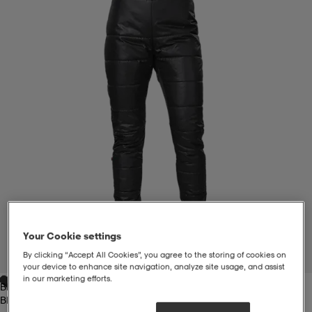
liivit
ikengät
t & pikeepaidat
ikengät
t
saappaat
ingkengät
t
ingkengät
at ja topit
elikengät
dat
engät
engät
t & pikeepaidat
allokengät
t & pikeepaidat
ilykengät
 ja otsapannat
ilykengät
-/Tennis-kengät
Your Cookie settings
t & mekot
andy-/Käsipallo-kengät
eet & lapaset
andy-/Käsipallo-kengät
t & mekot
ikengät
By clicking “Accept All Cookies”, you agree to the storing of cookies on
1
/
5
your device to enhance site navigation, analyze site usage, and assist
in our marketing efforts.
Black
allokengät
allokengät
engät
Black