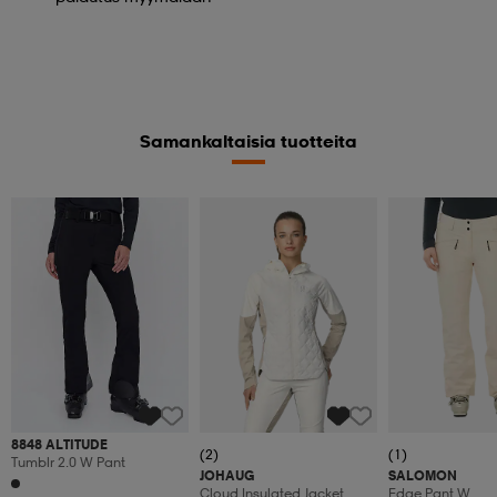
Samankaltaisia tuotteita
8848 ALTITUDE
(2)
(1)
Tumblr 2.0 W Pant
JOHAUG
SALOMON
Cloud Insulated Jacket
Edge Pant W