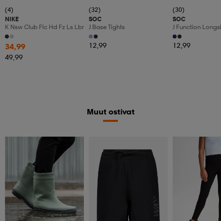
(4)
(32)
(30)
NIKE
SOC
SOC
K Nsw Club Flc Hd Fz Ls Lbr
J Base Tights
J Function Longs
12,99
12,99
34,99
49,99
Muut ostivat