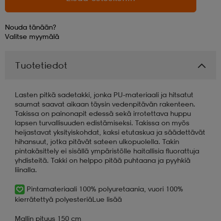
aatteet
tarvikkeet
set
tarvikkeet
aatteet
Nouda tänään?
Valitse
myymälä
olasit
asut
set
Tuotetiedot
Lasten pitkä sadetakki, jonka PU-materiaali ja hitsatut
set
it
a
saumat saavat aikaan täysin vedenpitävän rakenteen.
Takissa on painonapit edessä sekä irrotettava huppu
lapsen turvallisuuden edistämiseksi. Takissa on myös
heijastavat yksityiskohdat, kaksi etutaskua ja säädettävät
asut
huolto
asut
hihansuut, jotka pitävät sateen ulkopuolella. Takin
pintakäsittely ei sisällä ympäristölle haitallisia fluorattuja
yhdisteitä. Takki on helppo pitää puhtaana ja pyyhkiä
liinalla.
it
it
Pintamateriaali 100% polyuretaania, vuori 100%
kierrätettyä polyesteriä
Lue lisää
huolto
huolto
Mallin pituus 150 cm