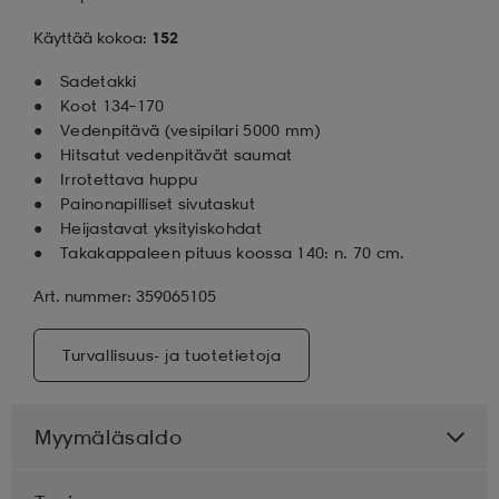
Käyttää kokoa:
152
Sadetakki
Koot 134–170
Vedenpitävä (vesipilari 5000 mm)
Hitsatut vedenpitävät saumat
Irrotettava huppu
Painonapilliset sivutaskut
Heijastavat yksityiskohdat
Takakappaleen pituus koossa 140: n. 70 cm.
Art. nummer: 359065105
Turvallisuus- ja tuotetietoja
Myymäläsaldo