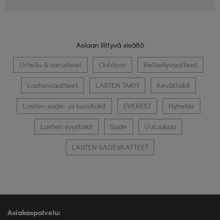
Asiaan liittyvä sisältö
Urheilu & varusteet
Outdoor
Retkeilyvaatteet
Lastenvaatteet
LASTEN TAKIT
Kevättakit
Lasten sade- ja kuoritakit
EVEREST
Nyheter
Lasten syystakit
Sade
Uutuuksia
LASTEN SADEVAATTEET
Asiakaspalvelu: