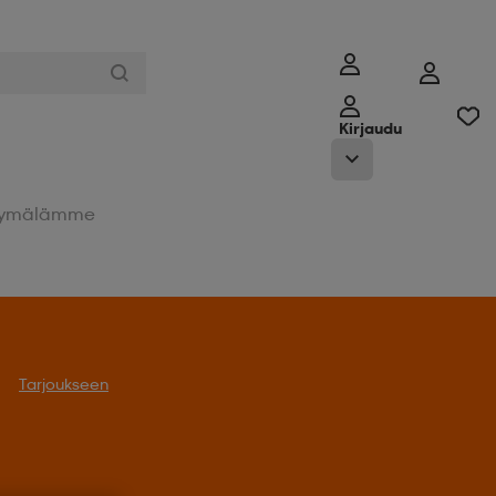
Kirjaudu
ymälämme
Tarjoukseen