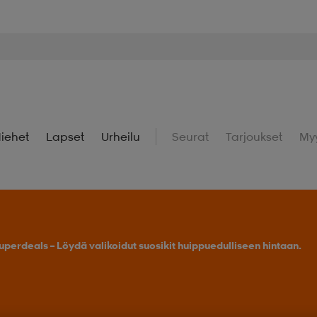
iehet
Lapset
Urheilu
Seurat
Tarjoukset
My
uperdeals – Löydä valikoidut suosikit huippuedulliseen hintaan.