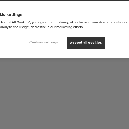
ie settings
“Accept All Cookies”, you agree to the storing of cookies on your device to enhance 
analyze site usage, and assist in our marketing efforts.
Cookies settings
Accept all cookies