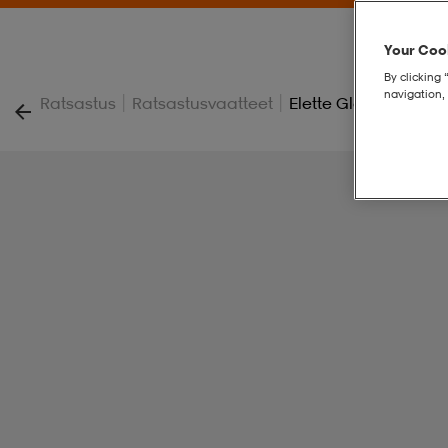
Your Cook
By clicking 
navigation, 
|
|
Ratsastus
Ratsastusvaatteet
Elette Gloves Jr