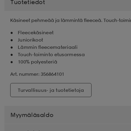
Tuotetiedot
Käsineet pehmeää ja lämmintä fleeceä. Touch-toimi
Fleecekäsineet
Juniorikoot
Lämmin fleecemateriaali
Touch-toiminto etusormessa
100% polyesteriä
Art. nummer: 356864101
Turvallisuus- ja tuotetietoja
Myymäläsaldo