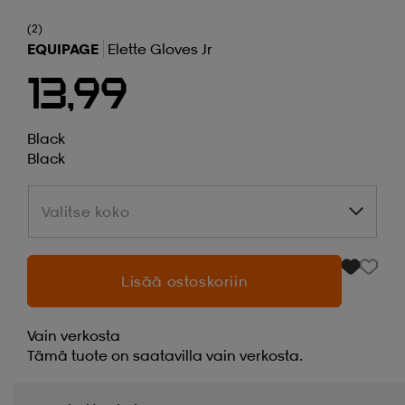
(2)
EQUIPAGE
Elette Gloves Jr
13,99
Black
Black
Valitse koko
Valitse koko
Lisää ostoskoriin
Vain verkosta
Tämä tuote on saatavilla vain verkosta.