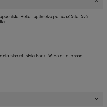
 propeenista. Heiton optimoiva paino, säädettävä
lla.
rantamiseksi toista henkilöä pelastettaessa