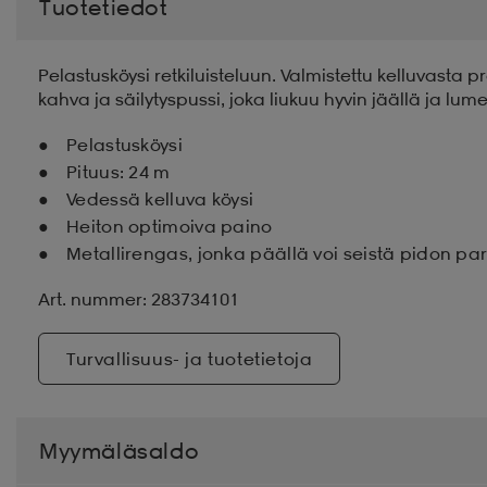
Tuotetiedot
Pelastusköysi retkiluisteluun. Valmistettu kelluvasta
kahva ja säilytyspussi, joka liukuu hyvin jäällä ja lume
Pelastusköysi
Pituus: 24 m
Vedessä kelluva köysi
Heiton optimoiva paino
Metallirengas, jonka päällä voi seistä pidon pa
Art. nummer: 283734101
Turvallisuus- ja tuotetietoja
Myymäläsaldo