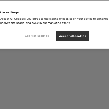
ie settings
“Accept All Cookies”, you agree to the storing of cookies on your device to enhance 
analyze site usage, and assist in our marketing efforts.
ue Line
Cookies settings
Accept all cookies