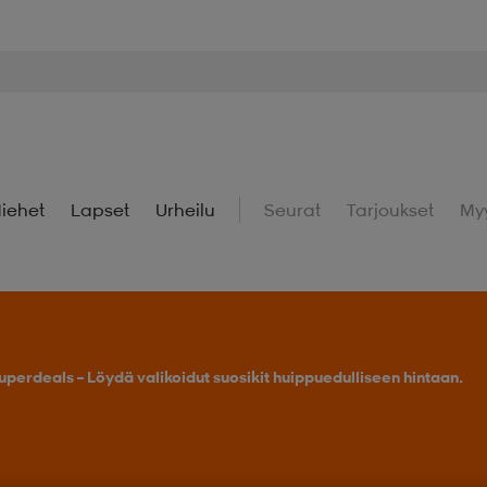
iehet
Lapset
Urheilu
Seurat
Tarjoukset
My
uperdeals – Löydä valikoidut suosikit huippuedulliseen hintaan.