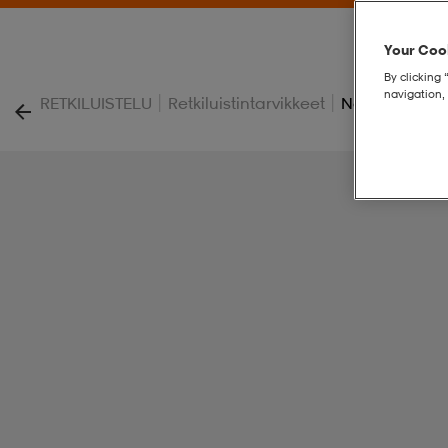
Your Cook
By clicking 
navigation, 
|
|
RETKILUISTELU
Retkiluistintarvikkeet
Norröra Resc