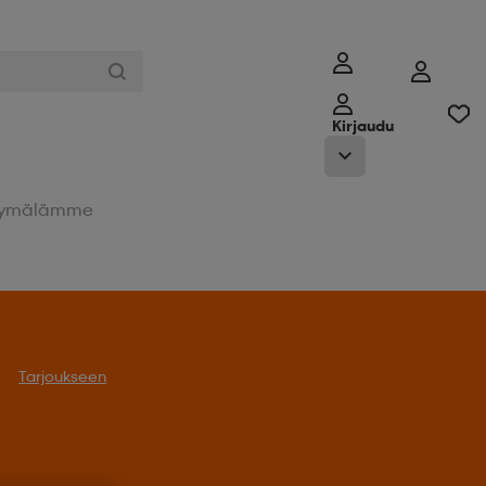
Kirjaudu
ymälämme
Tarjoukseen