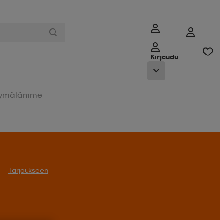
Kirjaudu
ymälämme
oukseen