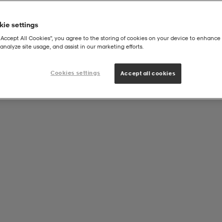
ie settings
“Accept All Cookies”, you agree to the storing of cookies on your device to enhance 
analyze site usage, and assist in our marketing efforts.
Cookies settings
Accept all cookies