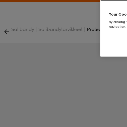
Your Cook
By clicking 
navigation, 
|
|
Salibandy
Salibandytarvikkeet
Protective Ew Jr