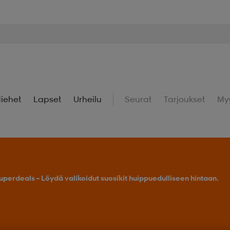
iehet
Lapset
Urheilu
Seurat
Tarjoukset
My
Osta 2 tai enemmän, saat -25 % outdoor-tuotteista.
Tarj