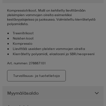
Kompressiotrikoot. Malli on kehitetty lievittämään
aatteet
tarvikkeet
set
tarvikkeet
aatteet
yleisimpien vammojen oireita esimerkiksi
kestävyyslajeissa ja juoksussa. Valmistettu kierrätetystä
polyamidista.
olasit
asut
set
Treenitrikoot
Naisten koot
Kompressio
set
it
a
Lievittää useiden yleisten vammojen oireita
Kierrätetty polyamidi, elastaani ja SBR/neopreeni
Art. nummer: 278887101
asut
huolto
asut
Turvallisuus- ja tuotetietoja
it
it
Myymäläsaldo
huolto
huolto