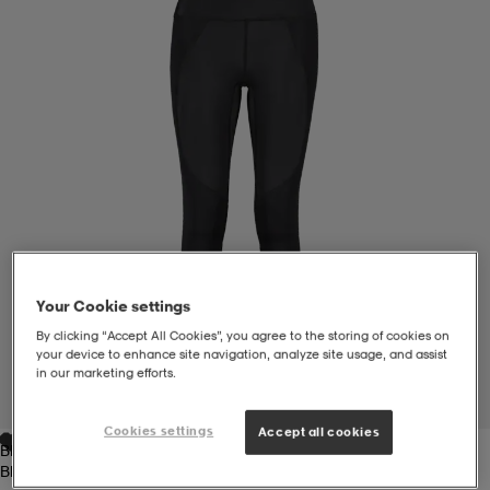
liivit
ikengät
t & pikeepaidat
ikengät
t
saappaat
ingkengät
t
ingkengät
at ja topit
elikengät
dat
engät
engät
t & pikeepaidat
allokengät
t & pikeepaidat
ilykengät
 ja otsapannat
ilykengät
-/Tennis-kengät
Your Cookie settings
By clicking “Accept All Cookies”, you agree to the storing of cookies on
your device to enhance site navigation, analyze site usage, and assist
t & mekot
andy-/Käsipallo-kengät
eet & lapaset
andy-/Käsipallo-kengät
t & mekot
ikengät
in our marketing efforts.
1
/
3
Cookies settings
Accept all cookies
Black
allokengät
allokengät
engät
Black