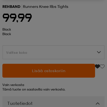
REHBAND
Runners Knee Itbs Tights
 ja otsapannat
kengät
rrastot
kengät
rit
alit
99,99
eet & lapaset
skengät
ihaiset
skengät
tarvikkeet
Black
Black
saappaat
saappaat
eet & lapaset
kengät
Valitse koko
Valitse koko
rrastot
alit
aatteet
alit
er
Lisää ostoskoriin
kengät
aatteet
kengät
rrastot
Vain verkosta
Tämä tuote on saatavilla vain verkosta.
aatteet
ykengät
olasit
ykengät
Tuotetiedot