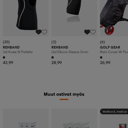
(20)
(3)
(6)
REHBAND
REHBAND
GOLF GEAR
Ud Knee Sl Patella
Qd Elbow Sleeve 3mm
Rain Cover W Po
43,99
28,99
26,99
Muut ostivat myös
Valitse 2, maksa 