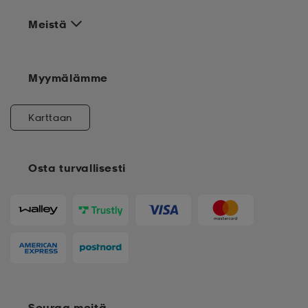
Meistä
Myymälämme
Karttaan
Osta turvallisesti
Seuraa meitä