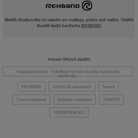
Meillä Stadiumilla on useita eri malleja, joista voit valita. Täältä
löydät lisää tuotteita
REHBAND
Asiaan liittyvä sisältö
Huippuedullista - Edulliset hinnat monille suosituille
tuotteille.
REHBAND
Urheilu & varusteet
Treeni
Treenivaatteet
Naisten vaatteet
TRIKOOT
TREENITRIKOOT