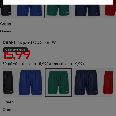
 ja otsapannat
kengät
rrastot
kengät
rit
alit
Green
eet & lapaset
skengät
ihaiset
skengät
tarvikkeet
Green
CRAFT
Squad Go Short W
saappaat
saappaat
eet & lapaset
kengät
Alennettu hinta
15,99
30 päivän alin hinta 15,99
(Normaalihinta 19,99)
rrastot
alit
aatteet
alit
er
kengät
aatteet
kengät
rrastot
Green
aatteet
ykengät
olasit
ykengät
Green