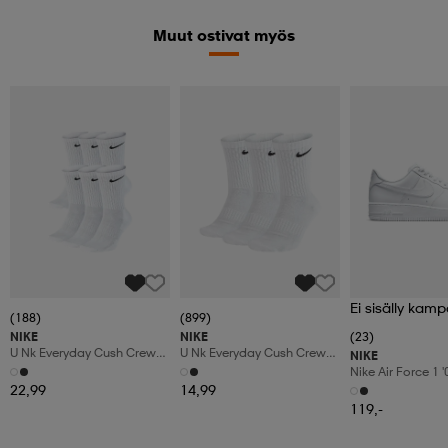
Muut ostivat myös
Ei sisälly kamp
(188)
(899)
NIKE
NIKE
(23)
U Nk Everyday Cush Crew
U Nk Everyday Cush Crew
NIKE
6pr-Bd
3pr
Nike Air Force 1 
Shoes
22,99
14,99
119,-