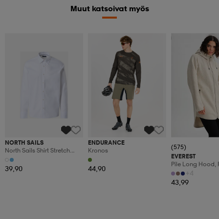
Muut katsoivat myös
Kampanja -25%
NORTH SAILS
ENDURANCE
(575)
North Sails Shirt Stretch
Kronos
EVEREST
Poplin
Pile Long Hood, 
39,90
44,90
Fleecetakki, Nais
+4
43,99