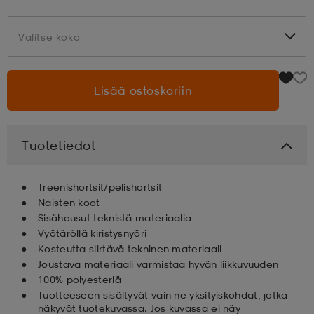
aatteet
tarvikkeet
set
tarvikkeet
aatteet
Valitse koko
Valitse koko
olasit
asut
set
Lisää ostoskoriin
set
it
a
Tuotetiedot
Treenishortsit/pelishortsit
asut
huolto
asut
Naisten koot
Sisähousut teknistä materiaalia
Vyötäröllä kiristysnyöri
it
it
Kosteutta siirtävä tekninen materiaali
Joustava materiaali varmistaa hyvän liikkuvuuden
100% polyesteriä
huolto
huolto
Tuotteeseen sisältyvät vain ne yksityiskohdat, jotka
näkyvät tuotekuvassa. Jos kuvassa ei näy