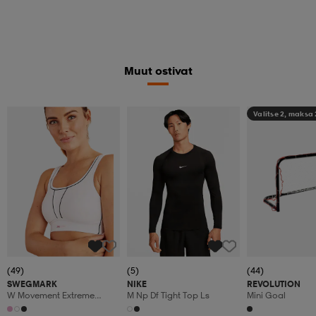
Muut ostivat
Valitse 2, maksa
(49)
(5)
(44)
SWEGMARK
NIKE
REVOLUTION
W Movement Extreme
M Np Df Tight Top Ls
Mini Goal
Sportsbra