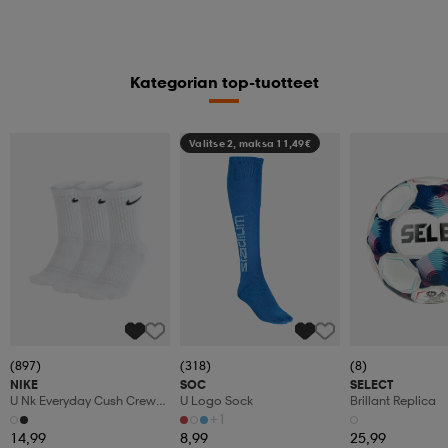
Kategorian top-tuotteet
Valitse 2, maksa 11,49€
(897)
(318)
(8)
NIKE
SOC
SELECT
U Nk Everyday Cush Crew
U Logo Sock
Brillant Replica
3pr
+1
14,99
8,99
25,99