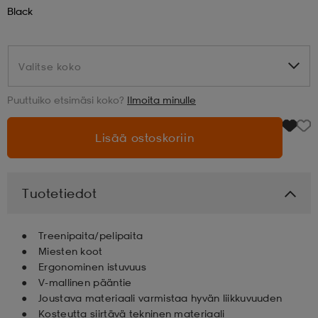
Black
aatteet
tarvikkeet
set
tarvikkeet
aatteet
Valitse koko
Valitse koko
olasit
asut
set
Puuttuiko etsimäsi koko?
Ilmoita minulle
Lisää ostoskoriin
set
it
a
asut
huolto
asut
Tuotetiedot
Treenipaita/pelipaita
it
it
Miesten koot
Ergonominen istuvuus
V-mallinen pääntie
huolto
huolto
Joustava materiaali varmistaa hyvän liikkuvuuden
Kosteutta siirtävä tekninen materiaali