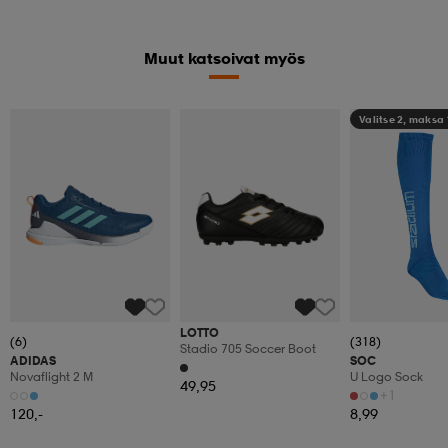
Muut katsoivat myös
Valitse 2, maksa
LOTTO
(6)
(318)
Stadio 705 Soccer Boot
ADIDAS
SOC
Novaflight 2 M
U Logo Sock
49,95
+1
120,-
8,99