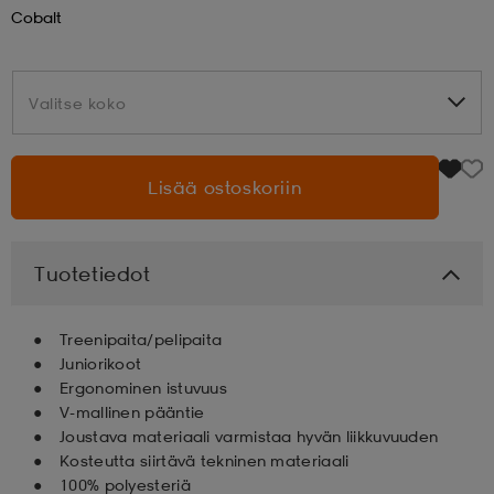
Cobalt
aatteet
tarvikkeet
set
tarvikkeet
aatteet
Valitse koko
Valitse koko
olasit
asut
set
Lisää ostoskoriin
set
it
a
Tuotetiedot
asut
huolto
asut
Treenipaita/pelipaita
Juniorikoot
it
it
Ergonominen istuvuus
V-mallinen pääntie
Joustava materiaali varmistaa hyvän liikkuvuuden
Kosteutta siirtävä tekninen materiaali
huolto
huolto
100% polyesteriä