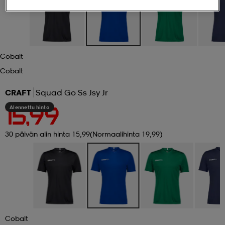
 ja otsapannat
kengät
rrastot
kengät
rit
alit
Cobalt
eet & lapaset
skengät
ihaiset
skengät
tarvikkeet
Cobalt
CRAFT
Squad Go Ss Jsy Jr
saappaat
saappaat
eet & lapaset
kengät
Alennettu hinta
15,99
rrastot
alit
aatteet
alit
er
30 päivän alin hinta 15,99
(Normaalihinta 19,99)
kengät
aatteet
kengät
rrastot
aatteet
ykengät
olasit
ykengät
Cobalt