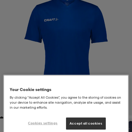
liivit
ikengät
t & pikeepaidat
ikengät
t
saappaat
ingkengät
t
ingkengät
at ja topit
elikengät
dat
engät
engät
t & pikeepaidat
allokengät
t & pikeepaidat
ilykengät
 ja otsapannat
ilykengät
-/Tennis-kengät
Your Cookie settings
By clicking “Accept All Cookies”, you agree to the storing of cookies on
t & mekot
andy-/Käsipallo-kengät
eet & lapaset
andy-/Käsipallo-kengät
t & mekot
ikengät
your device to enhance site navigation, analyze site usage, and assist
in our marketing efforts.
1
/
4
allokengät
allokengät
engät
Cookies settings
Accept all cookies