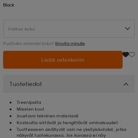
Black
aatteet
tarvikkeet
set
tarvikkeet
aatteet
Valitse koko
Valitse koko
olasit
asut
set
Puuttuiko etsimäsi koko?
Ilmoita minulle
Lisää ostoskoriin
set
it
a
asut
huolto
asut
Tuotetiedot
Treenipaita
it
it
Miesten koot
Joustava tekninen materiaali
Kosteutta siirtävät ja hengittävät ominaisuudet
huolto
huolto
Tuotteeseen sisältyvät vain ne yksityiskohdat, jotka
näkyvät tuotekuvassa. Jos kuvassa ei näy