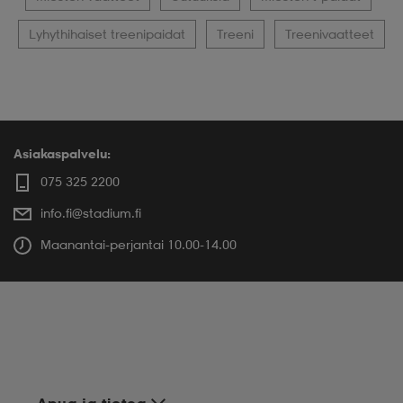
Lyhythihaiset treenipaidat
Treeni
Treenivaatteet
Asiakaspalvelu:
075 325 2200
info.fi@stadium.fi
Maanantai-perjantai 10.00-14.00