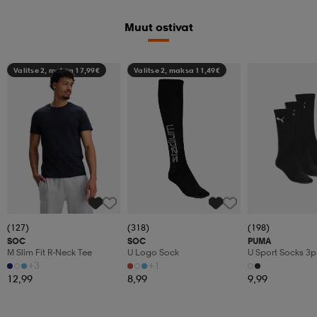
Muut ostivat
Valitse 2, maksa 17,99€
Valitse 2, maksa 11,49€
(127)
(318)
(198)
SOC
SOC
PUMA
M Slim Fit R-Neck Tee
U Logo Sock
U Sport Socks 3p
+3
+1
12,99
8,99
9,99