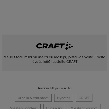
Meillä Stadiumilla on useita eri malleja, joista voit valita. Täältä
löydät lisää tuotteita
CRAFT
Asiaan liittyvä sisältö
Urheilu & varusteet
Nyheter
CRAFT
Miesten vaatteet
Uutuuksia
Miesten t-paidat