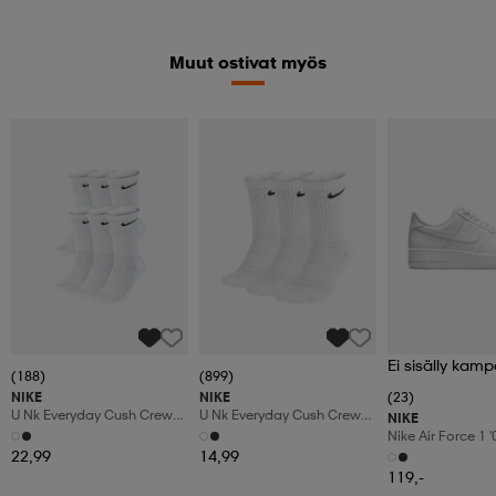
Muut ostivat myös
Ei sisälly kamp
(188)
(899)
NIKE
NIKE
(23)
U Nk Everyday Cush Crew
U Nk Everyday Cush Crew
NIKE
6pr-Bd
3pr
Nike Air Force 1 
Shoes
22,99
14,99
119,-