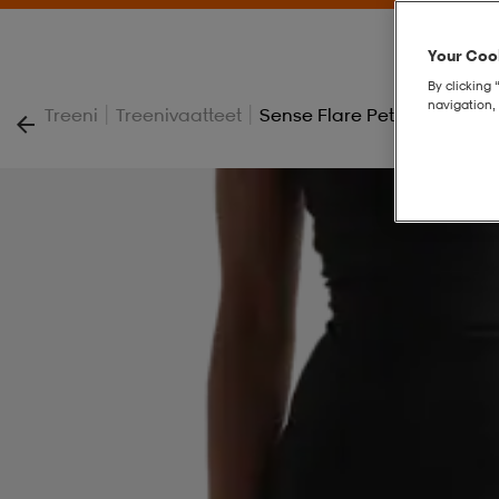
Your Cook
By clicking 
navigation, 
|
|
Treeni
Treenivaatteet
Sense Flare Petite Tights