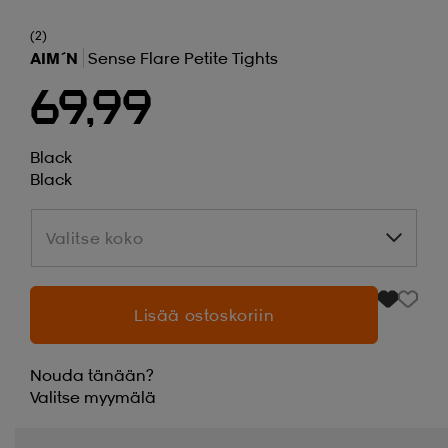
(2)
AIM´N
Sense Flare Petite Tights
69,99
Black
Black
Valitse koko
Valitse koko
Lisää ostoskoriin
Nouda tänään?
Valitse
myymälä