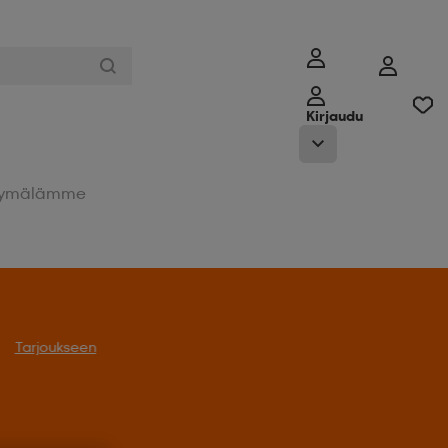
Kirjaudu
ymälämme
oukseen