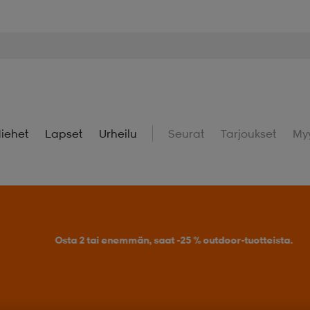
iehet
Lapset
Urheilu
Seurat
Tarjoukset
My
Osta 2 tai enemmän, saat -25 % outdoor-tuotteista.
Tarj