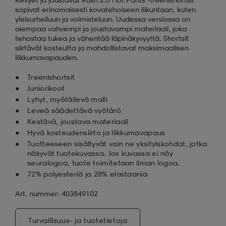
sopivat erinomaisesti kovatehoiseen liikuntaan, kuten
yleisurheiluun ja voimisteluun. Uudessa versiossa on
aatteet
tarvikkeet
set
tarvikkeet
aatteet
aiempaa vahvempi ja joustavampi materiaali, joka
tehostaa tukea ja vähentää läpinäkyvyyttä. Shortsit
siirtävät kosteutta ja mahdollistavat maksimaalisen
liikkumavapauden.
olasit
asut
set
Treenishortsit
Juniorikoot
set
it
a
Lyhyt, myötäilevä malli
Leveä säädettävä vyötärö
Kestävä, joustava materiaali
Hyvä kosteudensiirto ja liikkumavapaus
asut
huolto
asut
Tuotteeseen sisältyvät vain ne yksityiskohdat, jotka
näkyvät tuotekuvassa. Jos kuvassa ei näy
seuralogoa, tuote toimitetaan ilman logoa.
it
it
72% polyesteriä ja 28% elastaania
Art. nummer: 403849102
huolto
huolto
Turvallisuus- ja tuotetietoja