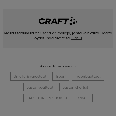
Meillä Stadiumilla on useita eri malleja, joista voit valita. Täältä
löydät lisää tuotteita
CRAFT
Asiaan liittyvä sisältö
Urheilu & varusteet
Treeni
Treenivaatteet
Lastenvaatteet
Lasten shortsit
LAPSET TREENISHORTSIT
CRAFT