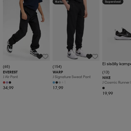
Kampanja -25%
Katso hintaa
Superdeal
Ei sisälly kamp
(65)
(154)
EVEREST
WARP
(13)
J Alr Pant
J Signature Sweat Pant
NIKE
+1
J Cosmic Runner 
34,99
17,99
19,99