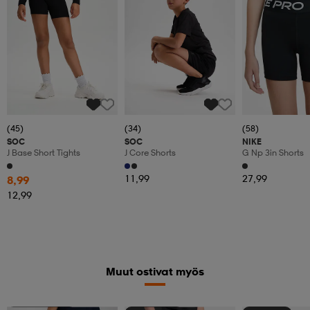
(45)
(34)
(58)
SOC
SOC
NIKE
J Base Short Tights
J Core Shorts
G Np 3in Shorts
11,99
27,99
8,99
12,99
Muut ostivat myös