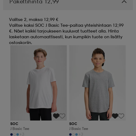
Pakettihinta 12,99
Valitse 2, maksa 12,99 €
Valitse kaksi SOC J Basic Tee–paitaa yhteishintaan 12,99
€. Näet kaikki tarjoukseen kuuluvat tuotteet alla. Hinta
lasketaan automaattisesti, kun kumpikin tuote on lisätty
ostoskoriin.
Valitse 2, maksa 12,99 €
Valitse 2, maksa 12,99 €
SOC
SOC
J Basic Tee
J Basic Tee
+3
+3