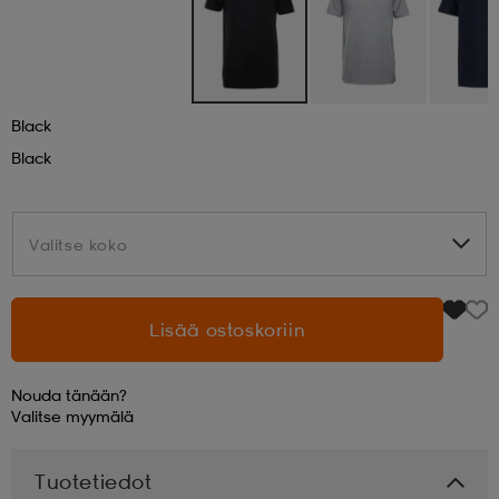
aatteet
tarvikkeet
set
tarvikkeet
aatteet
Black
olasit
asut
set
Black
set
it
a
Valitse koko
Valitse koko
asut
huolto
asut
Lisää ostoskoriin
it
it
Nouda tänään?
Valitse
myymälä
huolto
huolto
Tuotetiedot