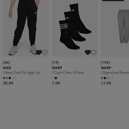
(66)
(74)
(154)
NIKE
WARP
WARP
J Nsw Club Flc Jggr Lbr
J Cush Crew 3-Pack
J Signature Swea
+4
+1
39,99
7,99
17,99