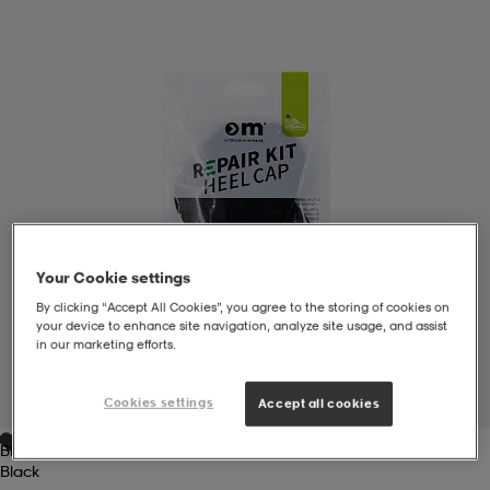
liivit
ikengät
t & pikeepaidat
ikengät
t
saappaat
ingkengät
t
ingkengät
at ja topit
elikengät
dat
engät
engät
t & pikeepaidat
allokengät
Your Cookie settings
t & pikeepaidat
ilykengät
 ja otsapannat
ilykengät
-/Tennis-kengät
By clicking “Accept All Cookies”, you agree to the storing of cookies on
your device to enhance site navigation, analyze site usage, and assist
in our marketing efforts.
t & mekot
andy-/Käsipallo-kengät
eet & lapaset
andy-/Käsipallo-kengät
t & mekot
ikengät
1
/
4
Cookies settings
Accept all cookies
Black
allokengät
allokengät
engät
Black