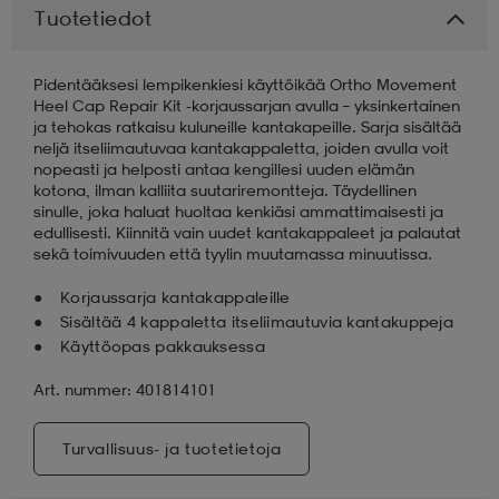
Tuotetiedot
aatteet
tarvikkeet
set
tarvikkeet
aatteet
Pidentääksesi lempikenkiesi käyttöikää Ortho Movement
Heel Cap Repair Kit -korjaussarjan avulla – yksinkertainen
ja tehokas ratkaisu kuluneille kantakapeille. Sarja sisältää
olasit
asut
set
neljä itseliimautuvaa kantakappaletta, joiden avulla voit
nopeasti ja helposti antaa kengillesi uuden elämän
kotona, ilman kalliita suutariremontteja. Täydellinen
sinulle, joka haluat huoltaa kenkiäsi ammattimaisesti ja
set
it
a
edullisesti. Kiinnitä vain uudet kantakappaleet ja palautat
sekä toimivuuden että tyylin muutamassa minuutissa.
Korjaussarja kantakappaleille
asut
huolto
asut
Sisältää 4 kappaletta itseliimautuvia kantakuppeja
Käyttöopas pakkauksessa
it
it
Art. nummer: 401814101
Turvallisuus- ja tuotetietoja
huolto
huolto