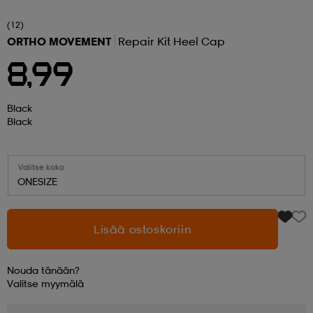
(12)
 ja otsapannat
kengät
rrastot
kengät
rit
alit
ORTHO MOVEMENT
Repair Kit Heel Cap
8,99
eet & lapaset
skengät
ihaiset
skengät
tarvikkeet
Black
Black
saappaat
saappaat
eet & lapaset
kengät
Valitse koko
ONESIZE
rrastot
alit
aatteet
alit
er
Lisää ostoskoriin
kengät
aatteet
kengät
rrastot
Nouda tänään?
Valitse
myymälä
aatteet
ykengät
olasit
ykengät