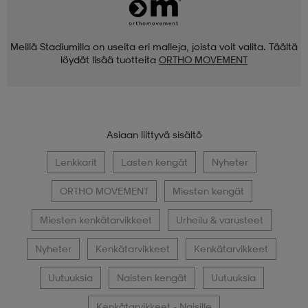
Meillä Stadiumilla on useita eri malleja, joista voit valita. Täältä
löydät lisää tuotteita
ORTHO MOVEMENT
Asiaan liittyvä sisältö
Lenkkarit
Lasten kengät
Nyheter
ORTHO MOVEMENT
Miesten kengät
Miesten kenkätarvikkeet
Urheilu & varusteet
Nyheter
Kenkätarvikkeet
Kenkätarvikkeet
Uutuuksia
Naisten kengät
Uutuuksia
Kenkätarvikkeet - Naisille