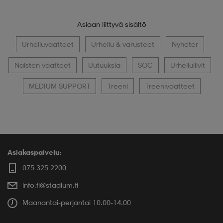
Asiaan liittyvä sisältö
Urheiluvaatteet
Urheilu & varusteet
Nyheter
Naisten vaatteet
Uutuuksia
SOC
Urheiluliivit
MEDIUM SUPPORT
Treeni
Treenivaatteet
Asiakaspalvelu:
075 325 2200
info.fi@stadium.fi
Maanantai-perjantai 10.00-14.00