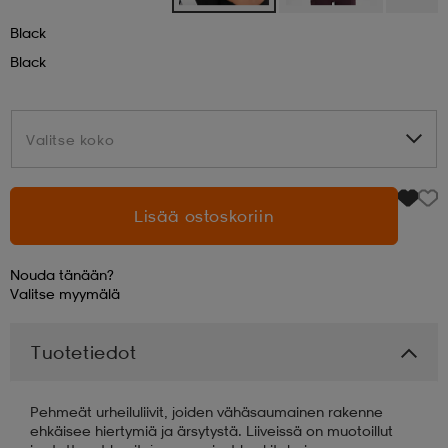
Black
aatteet
tarvikkeet
set
tarvikkeet
aatteet
Black
olasit
asut
set
Valitse koko
Valitse koko
set
it
a
Lisää ostoskoriin
asut
huolto
asut
Nouda tänään?
Valitse
myymälä
it
it
Tuotetiedot
Pehmeät urheiluliivit, joiden vähäsaumainen rakenne
huolto
huolto
ehkäisee hiertymiä ja ärsytystä. Liiveissä on muotoillut