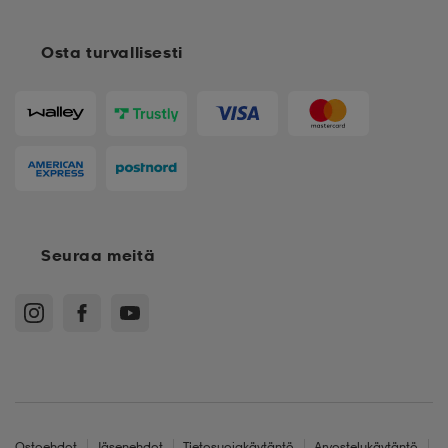
Osta turvallisesti
Seuraa meitä
Ostoehdot
Jäsenehdot
Tietosuojakäytäntö
Arvostelukäytäntö