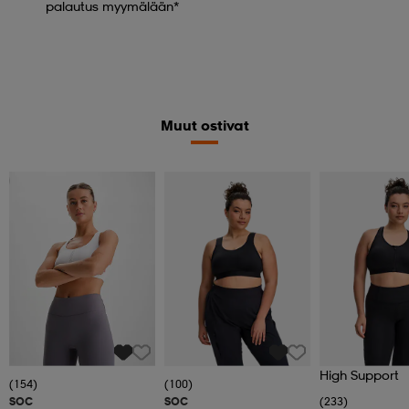
palautus myymälään*
Muut ostivat
Katso hintaa
High Support
(154)
(100)
SOC
SOC
(233)