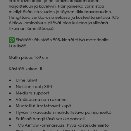
irrotettavat kupit, ja ne sopivat keskitehoiseen
harjoitteluun ja kävelyyn. Painijanselkä varmistaa
miellyttävän istuvuuden ja täyden liikkumavapauden.
Hengittävä verkko-osio selässä ja kosteutta siirtävä TCS
Airflow -ominaisuus pitävät olon kuivana ja viileänä
liikunnan lämmittäessä.
Sisältää vähintään 50% kierrätettyä materiaalia
Lue lisää
Mallin pituus 169 cm
Käyttää kokoa:
S
Urheiluliivit
Naisten koot; XS–L
Medium support
Vähäsaumainen rakenne
Muotoillut irrotettavat kupit
Hyvän liikkuvuuden mahdollistava painijanselkä
Selässä hengittävä verkkopaneeli
TCS Airflow -ominaisuus; hyvä kosteudensiirto