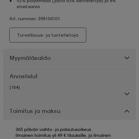
92% polyamidia (josta 63% kierrätettyä) ja 8%
elastaania
Art. nummer: 398104101
Turvallisuus- ja tuotetietoja
Myymäläsaldo
Arvostelut
(154)
Toimitus ja maksu
365 päivän vaihto- ja palautusoikeus
Ilmainen toimitus yli 49 € tilauksille, ja ilmainen