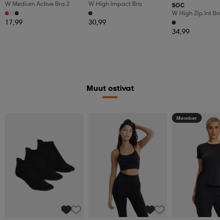
W Medium Active Bra 2
W High Impact Bra
SOC
W High Zip Int Br
17,99
30,99
34,99
Muut ostivat
Member