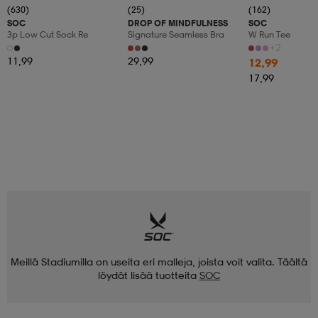
(630)
(25)
(162)
SOC
DROP OF MINDFULNESS
SOC
3p Low Cut Sock Re
Signature Seamless Bra
W Run Tee
+2
11,99
29,99
12,99
17,99
Meillä Stadiumilla on useita eri malleja, joista voit valita. Täältä
löydät lisää tuotteita
SOC