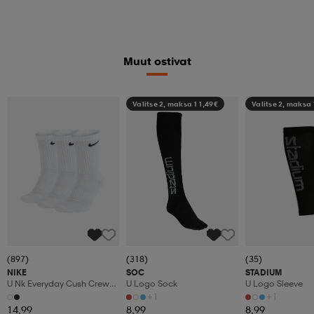
Muut ostivat
Valitse 2, maksa 11,49€
Valitse 2, maksa
(897)
(318)
(35)
NIKE
SOC
STADIUM
U Nk Everyday Cush Crew
U Logo Sock
U Logo Sleeve
3pr
+1
+1
14,99
8,99
8,99