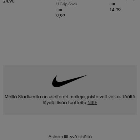
24,90
3pr
U Grip Sock
14,99
9,99
Meillä Stadiumilla on useita eri malleja, joista voit valita. Täältä
löydät lisää tuotteita
NIKE
Asiaan liittyvä sisältö