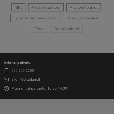
NIKE
Miesten vaatteet
Miesten t-paidat
Lyhythihaiset treenipaidat
Urheilu & varusteet
Treeni
Treenivaatteet
Asiakaspalvelu:
075 325 2200
info.fi@stadium.fi
Maanantai-perjantai 10.00-14.00