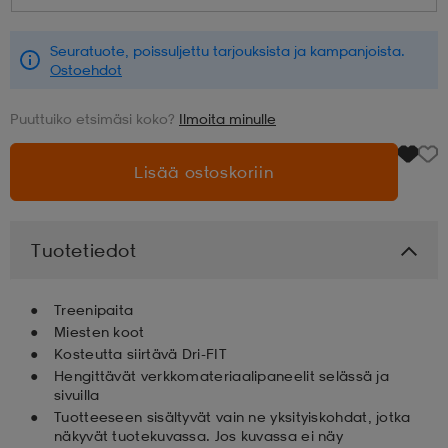
aatteet
tarvikkeet
set
tarvikkeet
aatteet
Seuratuote, poissuljettu tarjouksista ja kampanjoista.
Ostoehdot
Puuttuiko etsimäsi koko?
Ilmoita minulle
olasit
asut
set
Lisää ostoskoriin
set
it
a
Tuotetiedot
asut
huolto
asut
Treenipaita
Miesten koot
it
it
Kosteutta siirtävä Dri-FIT
Hengittävät verkkomateriaalipaneelit selässä ja
sivuilla
Tuotteeseen sisältyvät vain ne yksityiskohdat, jotka
huolto
huolto
näkyvät tuotekuvassa. Jos kuvassa ei näy