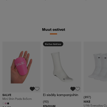
Muut ostivat
Katso hintaa
Ei sisälly kampanjoihin
SALVE
(897)
Mini Shin Pads 8x5cm
(93)
NIKE
U Nk Everyday C
STADIUM