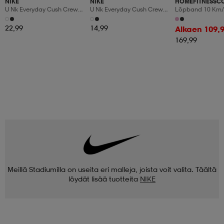
NIKE
NIKE
HOMEFITNESSC
U Nk Everyday Cush Crew
U Nk Everyday Cush Crew
Löpband 10 Km/
6pr-Bd
3pr
Manuaalinen Kal
Led-Display
22,99
14,99
Alkaen 109,
169,99
Meillä Stadiumilla on useita eri malleja, joista voit valita. Täältä
löydät lisää tuotteita
NIKE