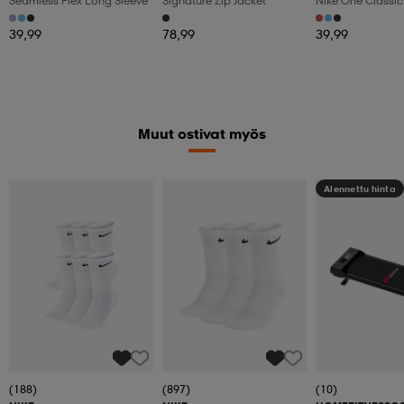
Seamless Flex Long Sleeve
Signature Zip Jacket
Nike One Classi
Dri-Fit Lo
39,99
78,99
39,99
Muut ostivat myös
Alennettu hinta
(188)
(897)
(10)