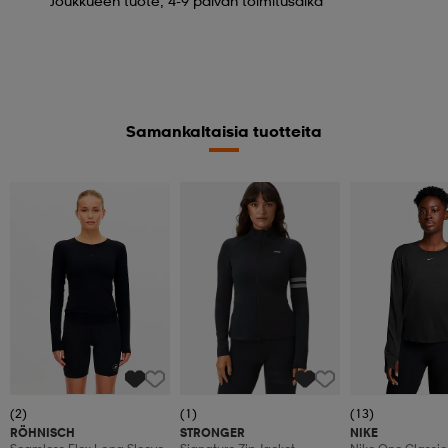
Joukkueen tuote, 4-9 päivän toimitusaika
Samankaltaisia tuotteita
(2)
(1)
(13)
RÖHNISCH
STRONGER
NIKE