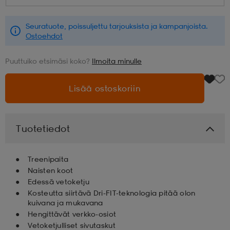
aatteet
tarvikkeet
set
tarvikkeet
aatteet
Seuratuote, poissuljettu tarjouksista ja kampanjoista.
Ostoehdot
Puuttuiko etsimäsi koko?
Ilmoita minulle
olasit
asut
set
Lisää ostoskoriin
set
it
a
Tuotetiedot
asut
huolto
asut
Treenipaita
Naisten koot
it
it
Edessä vetoketju
Kosteutta siirtävä Dri-FIT-teknologia pitää olon
kuivana ja mukavana
Hengittävät verkko-osiot
huolto
huolto
Vetoketjulliset sivutaskut