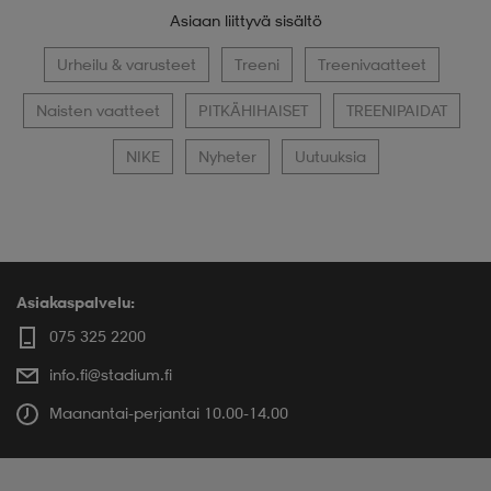
Asiaan liittyvä sisältö
Urheilu & varusteet
Treeni
Treenivaatteet
Naisten vaatteet
PITKÄHIHAISET
TREENIPAIDAT
NIKE
Nyheter
Uutuuksia
Asiakaspalvelu:
075 325 2200
info.fi@stadium.fi
Maanantai-perjantai 10.00-14.00