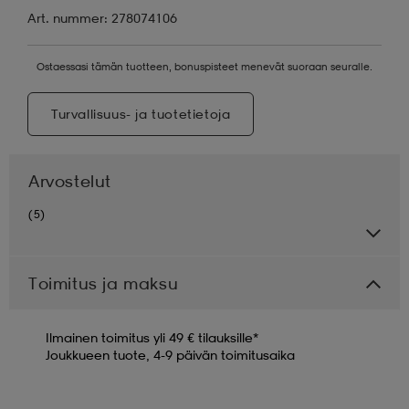
Art. nummer: 278074106
Ostaessasi tämän tuotteen, bonuspisteet menevät suoraan seuralle.
Turvallisuus- ja tuotetietoja
Arvostelut
(5)
Toimitus ja maksu
Ilmainen toimitus yli 49 € tilauksille*
Joukkueen tuote, 4-9 päivän toimitusaika