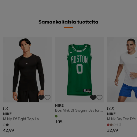
Samankaltaisia tuotteita
NIKE
(5)
(20)
Bos Mnk Df Swgmn Jsy Icn
NIKE
NIKE
22
M Np Df Tight Top Ls
M Nk Dry Tee Dfc
105,-
+3
42,99
32,99