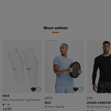
Muut ostivat
Member
NIKE
(371)
(10)
Nike Vaporfast Leg Sleeve
SOC
UNDER ARMOUR
+1
M Tech Tee Re
M Ua Hg Armour
14,99