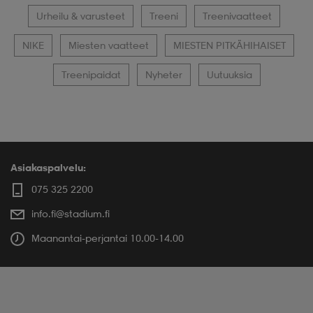
Urheilu & varusteet
Treeni
Treenivaatteet
NIKE
Miesten vaatteet
MIESTEN PITKÄHIHAISET
Treenipaidat
Nyheter
Uutuuksia
Asiakaspalvelu:
075 325 2200
info.fi@stadium.fi
Maanantai-perjantai 10.00-14.00