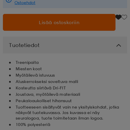
Ostoehdot
aatteet
tarvikkeet
set
tarvikkeet
aatteet
Lisää ostoskoriin
olasit
asut
set
Tuotetiedot
set
it
a
Treenipaita
Miesten koot
Myötäilevä istuvuus
asut
huolto
asut
Aluskerrokseksi soveltuva malli
Kosteutta siirtävä Dri-FIT
Joustava, myötäilevä materiaali
it
it
Peukaloaukolliset hihansuut
Tuotteeseen sisältyvät vain ne yksityiskohdat, jotka
näkyvät tuotekuvassa. Jos kuvassa ei näy
seuralogoa, tuote toimitetaan ilman logoa.
huolto
huolto
100% polyesteriä