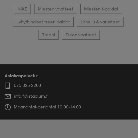
NIKE
Miesten vaatteet
Miesten t-paidat
Lyhythihaiset treenipaidat
Urheilu & varusteet
Treeni
Treenivaatteet
Asiakaspalvelu:
075 325 2200
info.fi@stadium.fi
Maanantai-perjantai 10.00-14.00