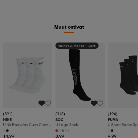
Muut ostivat
Valitse 2, maksa 11,49€
(891)
(318)
(194)
NIKE
SOC
PUMA
U Nk Everyday Cush Crew
U Logo Sock
U Sport Socks 3p
3pr
+1
14,99
8,99
9,99