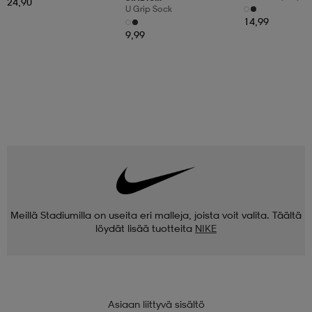
24,90
3pr
U Grip Sock
14,99
9,99
Meillä Stadiumilla on useita eri malleja, joista voit valita. Täältä
löydät lisää tuotteita
NIKE
Asiaan liittyvä sisältö