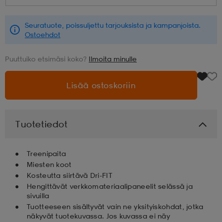
aatteet
tarvikkeet
set
tarvikkeet
aatteet
Seuratuote, poissuljettu tarjouksista ja kampanjoista.
Ostoehdot
Puuttuiko etsimäsi koko?
Ilmoita minulle
olasit
asut
set
Lisää ostoskoriin
set
it
a
Tuotetiedot
asut
huolto
asut
Treenipaita
Miesten koot
it
it
Kosteutta siirtävä Dri-FIT
Hengittävät verkkomateriaalipaneelit selässä ja
sivuilla
Tuotteeseen sisältyvät vain ne yksityiskohdat, jotka
huolto
huolto
näkyvät tuotekuvassa. Jos kuvassa ei näy