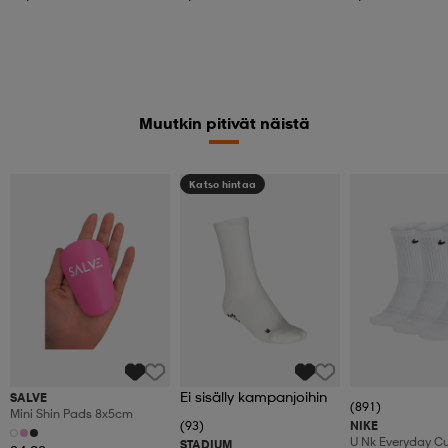
Muutkin pitivät näistä
Katso hintaa
Ei sisälly kampanjoihin
SALVE
(891)
Mini Shin Pads 8x5cm
(93)
NIKE
U Nk Everyday C
STADIUM