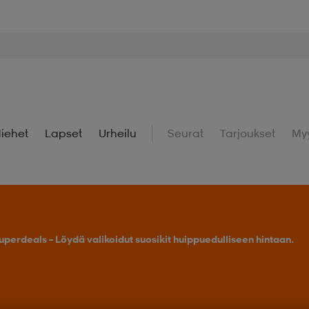
iehet
Lapset
Urheilu
Seurat
Tarjoukset
My
uperdeals – Löydä valikoidut suosikit huippuedulliseen hintaan.