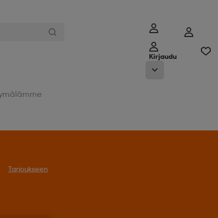
Kirjaudu
ymälämme
Tarjoukseen