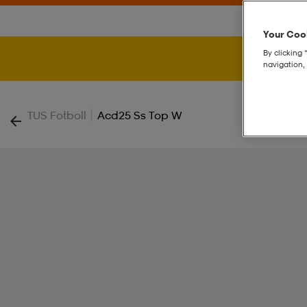
Your Cook
By clicking 
navigation, 
|
TUS Fotboll
Acd25 Ss Top W