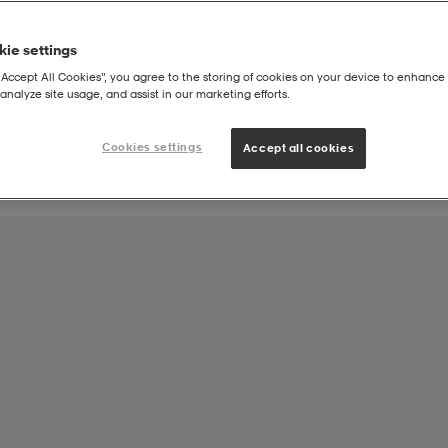
ie settings
Joukkueen tuote:
“Accept All Cookies”, you agree to the storing of cookies on your device to enhance 
TUS Fotboll
analyze site usage, and assist in our marketing efforts.
Cookies settings
Accept all cookies