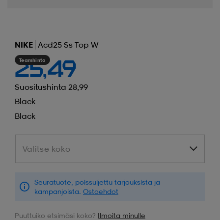
NIKE
Acd25 Ss Top W
Teamhinta
25,49
Suositushinta 28,99
Black
Black
Valitse koko
Valitse koko
Seuratuote, poissuljettu tarjouksista ja
kampanjoista.
Ostoehdot
Puuttuiko etsimäsi koko?
Ilmoita minulle