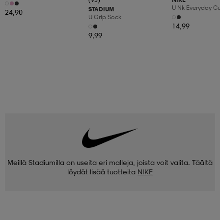
U Nk Everyday C
STADIUM
24,90
3pr
U Grip Sock
14,99
9,99
Meillä Stadiumilla on useita eri malleja, joista voit valita. Täältä
löydät lisää tuotteita
NIKE