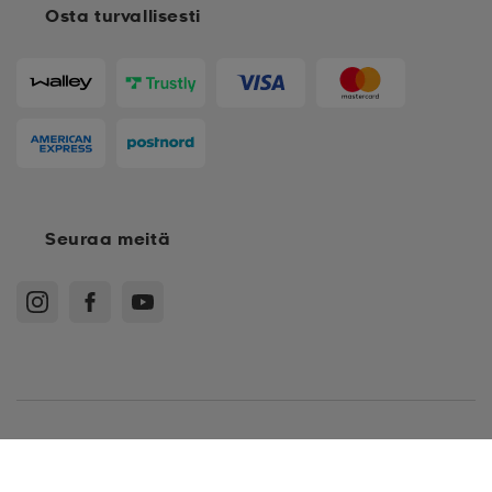
Osta turvallisesti
Seuraa meitä
Ostoehdot
Jäsenehdot
Tietosuojakäytäntö
Arvostelukäytäntö
Cookies
Sitemap