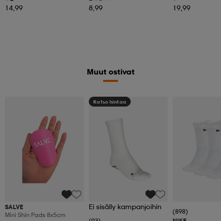
14,99
8,99
19,99
Muut ostivat
Katso hintaa
Ei sisälly kampanjoihin
SALVE
(898)
Mini Shin Pads 8x5cm
(93)
NIKE