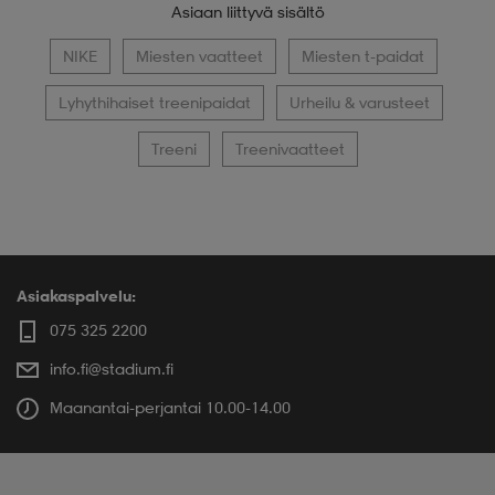
Asiaan liittyvä sisältö
NIKE
Miesten vaatteet
Miesten t-paidat
Lyhythihaiset treenipaidat
Urheilu & varusteet
Treeni
Treenivaatteet
Asiakaspalvelu:
075 325 2200
info.fi@stadium.fi
Maanantai-perjantai 10.00-14.00