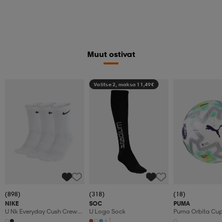
Muut ostivat
Valitse 2, maksa 11,49€
(898)
(318)
(18)
NIKE
SOC
PUMA
U Nk Everyday Cush Crew
U Logo Sock
Puma Orbita Cup P
3pr
+1