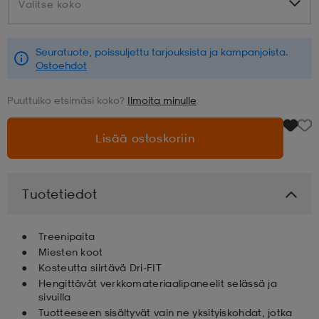
Valitse koko
Valitse koko
aatteet
tarvikkeet
set
tarvikkeet
aatteet
Seuratuote, poissuljettu tarjouksista ja kampanjoista.
Ostoehdot
olasit
asut
set
Puuttuiko etsimäsi koko?
Ilmoita minulle
Lisää ostoskoriin
set
it
a
asut
huolto
asut
Tuotetiedot
Treenipaita
it
it
Miesten koot
Kosteutta siirtävä Dri-FIT
Hengittävät verkkomateriaalipaneelit selässä ja
sivuilla
huolto
huolto
Tuotteeseen sisältyvät vain ne yksityiskohdat, jotka