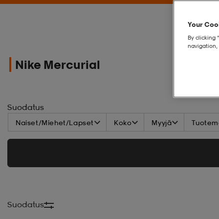
Your Cook
By clicking 
navigation, 
Nike Mercurial
Suodatus
Naiset/Miehet/Lapset
Koko
Myyjä
Tuoteme
Suodatus