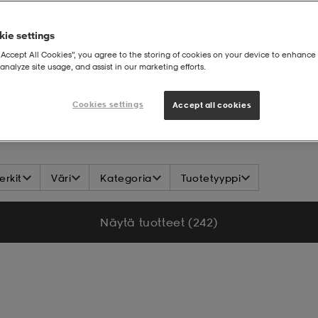
ie settings
“Accept All Cookies”, you agree to the storing of cookies on your device to enhance 
analyze site usage, and assist in our marketing efforts.
Cookies settings
Accept all cookies
rkit
Väri
Kategoria
Tuotetyyppi
Näytä tuotteet (242)