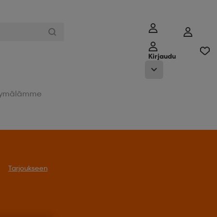
Kirjaudu
ymälämme
Tarjoukseen