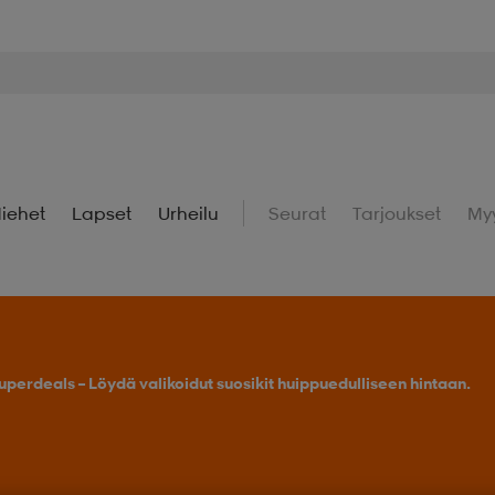
iehet
Lapset
Urheilu
Seurat
Tarjoukset
My
uperdeals – Löydä valikoidut suosikit huippuedulliseen hintaan.