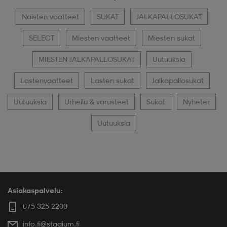
Naisten vaatteet
SUKAT
JALKAPALLOSUKAT
SELECT
Miesten vaatteet
Miesten sukat
MIESTEN JALKAPALLOSUKAT
Uutuuksia
Lastenvaatteet
Lasten sukat
Jalkapallosukat
Uutuuksia
Urheilu & varusteet
Sukat
Nyheter
Uutuuksia
Asiakaspalvelu:
075 325 2200
info.fi@stadium.fi