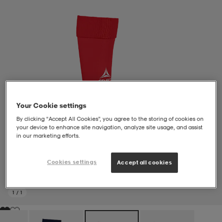
liivit
ikengät
t & pikeepaidat
ikengät
t
saappaat
ingkengät
t
ingkengät
at ja topit
elikengät
dat
engät
engät
t & pikeepaidat
allokengät
Your Cookie settings
By clicking “Accept All Cookies”, you agree to the storing of cookies on
your device to enhance site navigation, analyze site usage, and assist
t & pikeepaidat
ilykengät
 ja otsapannat
ilykengät
-/Tennis-kengät
in our marketing efforts.
Cookies settings
Accept all cookies
t & mekot
andy-/Käsipallo-kengät
eet & lapaset
andy-/Käsipallo-kengät
t & mekot
ikengät
1
/
1
allokengät
allokengät
engät