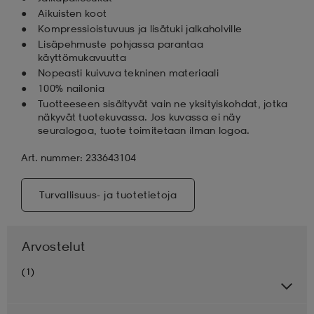
Aikuisten koot
Kompressioistuvuus ja lisätuki jalkaholville
Lisäpehmuste pohjassa parantaa
käyttömukavuutta
Nopeasti kuivuva tekninen materiaali
100% nailonia
Tuotteeseen sisältyvät vain ne yksityiskohdat, jotka
näkyvät tuotekuvassa. Jos kuvassa ei näy
seuralogoa, tuote toimitetaan ilman logoa.
Art. nummer: 233643104
Turvallisuus- ja tuotetietoja
Arvostelut
(1)