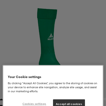
liivit
ikengät
t & pikeepaidat
ikengät
t
saappaat
ingkengät
t
ingkengät
at ja topit
elikengät
dat
engät
engät
t & pikeepaidat
allokengät
t & pikeepaidat
ilykengät
 ja otsapannat
ilykengät
-/Tennis-kengät
Your Cookie settings
t & mekot
andy-/Käsipallo-kengät
eet & lapaset
andy-/Käsipallo-kengät
t & mekot
ikengät
By clicking “Accept All Cookies”, you agree to the storing of cookies on
your device to enhance site navigation, analyze site usage, and assist
in our marketing efforts.
1
/
1
allokengät
allokengät
engät
Cookies settings
Accept all cookies