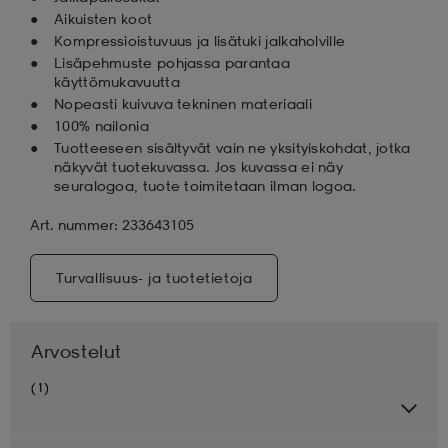
Aikuisten koot
Kompressioistuvuus ja lisätuki jalkaholville
Lisäpehmuste pohjassa parantaa
käyttömukavuutta
Nopeasti kuivuva tekninen materiaali
100% nailonia
Tuotteeseen sisältyvät vain ne yksityiskohdat, jotka
näkyvät tuotekuvassa. Jos kuvassa ei näy
seuralogoa, tuote toimitetaan ilman logoa.
Art. nummer: 233643105
Turvallisuus- ja tuotetietoja
Arvostelut
(1)