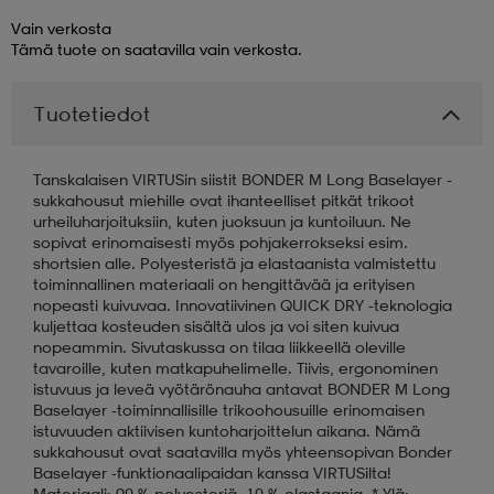
Vain verkosta
aatteet
tarvikkeet
set
tarvikkeet
aatteet
Tämä tuote on saatavilla vain verkosta.
Tuotetiedot
olasit
asut
set
Tanskalaisen VIRTUSin siistit BONDER M Long Baselayer -
sukkahousut miehille ovat ihanteelliset pitkät trikoot
set
it
a
urheiluharjoituksiin, kuten juoksuun ja kuntoiluun. Ne
sopivat erinomaisesti myös pohjakerrokseksi esim.
shortsien alle. Polyesteristä ja elastaanista valmistettu
toiminnallinen materiaali on hengittävää ja erityisen
asut
huolto
asut
nopeasti kuivuvaa. Innovatiivinen QUICK DRY -teknologia
kuljettaa kosteuden sisältä ulos ja voi siten kuivua
nopeammin. Sivutaskussa on tilaa liikkeellä oleville
tavaroille, kuten matkapuhelimelle. Tiivis, ergonominen
it
it
istuvuus ja leveä vyötärönauha antavat BONDER M Long
Baselayer -toiminnallisille trikoohousuille erinomaisen
istuvuuden aktiivisen kuntoharjoittelun aikana. Nämä
sukkahousut ovat saatavilla myös yhteensopivan Bonder
huolto
huolto
Baselayer -funktionaalipaidan kanssa VIRTUSilta!
Materiaali: 90 % polyesteriä, 10 % elastaania. * Ylä: