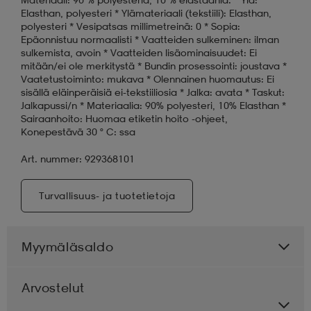
Elasthan, polyesteri * Ylämateriaali (tekstiili): Elasthan,
polyesteri * Vesipatsas millimetreinä: 0 * Sopia:
Epäonnistuu normaalisti * Vaatteiden sulkeminen: ilman
sulkemista, avoin * Vaatteiden lisäominaisuudet: Ei
mitään/ei ole merkitystä * Bundin prosessointi: joustava *
Vaatetustoiminto: mukava * Olennainen huomautus: Ei
sisällä eläinperäisiä ei-tekstiiliosia * Jalka: avata * Taskut:
Jalkapussi/n * Materiaalia: 90% polyesteri, 10% Elasthan *
Sairaanhoito: Huomaa etiketin hoito -ohjeet,
Konepestävä 30 ° C: ssa
Art. nummer: 929368101
Turvallisuus- ja tuotetietoja
Myymäläsaldo
Arvostelut