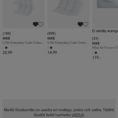
Ei sisälly kamp
(188)
(898)
NIKE
NIKE
(23)
U Nk Everyday Cush Crew
U Nk Everyday Cush Crew
NIKE
6pr-Bd
3pr
Nike Air Force 1 
Shoes
22,99
14,99
119,-
Meillä Stadiumilla on useita eri malleja, joista voit valita. Täältä
löydät lisää tuotteita
VIRTUS