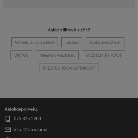
Asiaan liittyvä sisältö
Urheilu & varusteet
Juoksu
Juoksuvaatteet
VIRTUS
Miesten vaatteet
MIESTEN TRIKOOT
MIESTEN JUOKSUTRIKOOT
Asiakaspalvelu:
075 325 2200
info.fi@stadium.fi