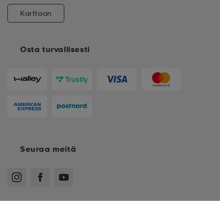
Karttaan
Osta turvallisesti
Seuraa meitä