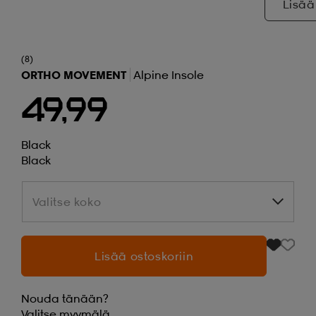
Lisää
(8)
ORTHO MOVEMENT
Alpine Insole
49,99
Black
Black
Valitse koko
Valitse koko
Lisää ostoskoriin
Nouda tänään?
Valitse
myymälä