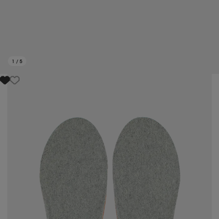
1
/
5