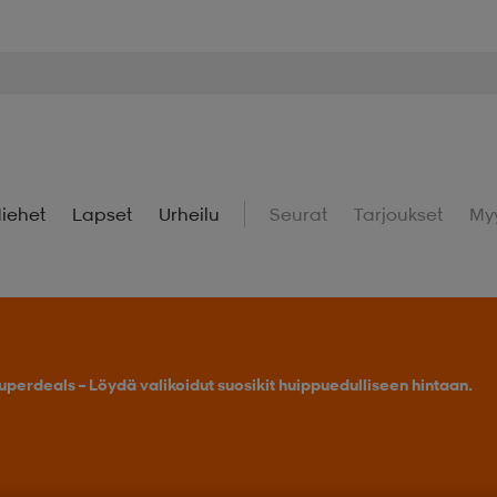
iehet
Lapset
Urheilu
Seurat
Tarjoukset
My
uperdeals – Löydä valikoidut suosikit huippuedulliseen hintaan.