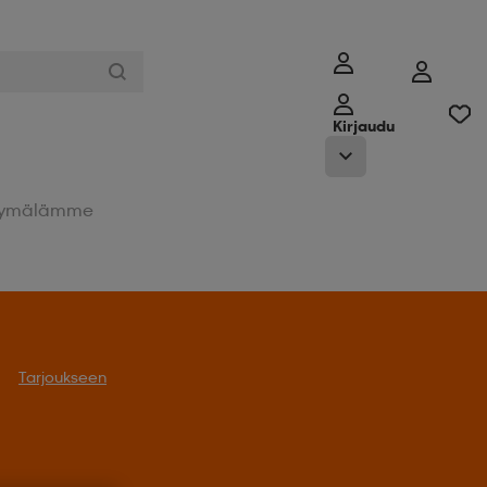
Kirjaudu
ymälämme
Tarjoukseen