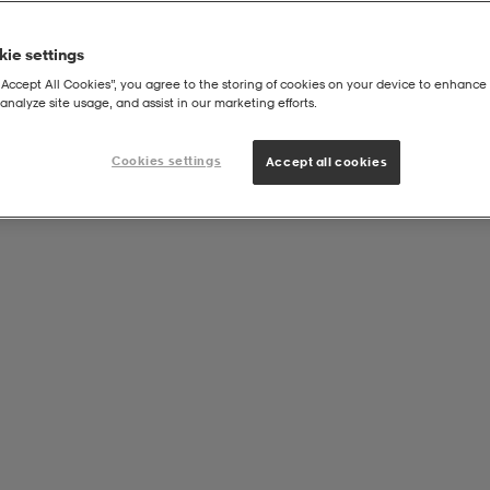
ie settings
“Accept All Cookies”, you agree to the storing of cookies on your device to enhance 
analyze site usage, and assist in our marketing efforts.
Cookies settings
Accept all cookies