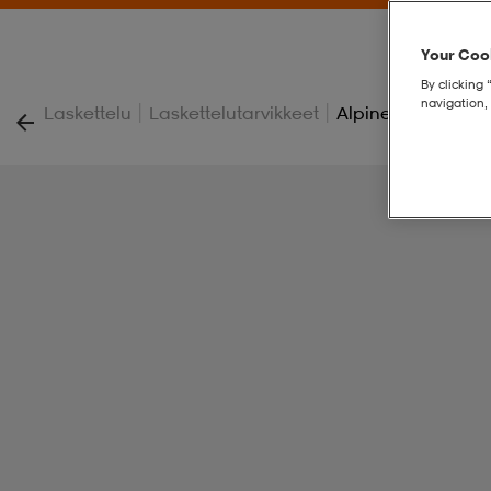
Your Cook
By clicking 
navigation, 
|
|
Laskettelu
Laskettelutarvikkeet
Alpine Insole