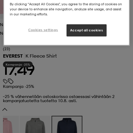
By clicking “Accept All Cookies”, you agree to the storing of cookies on
your device to enhance site navigation, analyze site usage, and assist
 ja otsapannat
kengät
rrastot
kengät
rit
alit
in our marketing efforts.
Navy
Cookies settings
Accept all cookies
Navy
eet & lapaset
skengät
ihaiset
skengät
tarvikkeet
(23)
EVEREST
K Fleece Shirt
saappaat
saappaat
eet & lapaset
kengät
Kampanja -25%
17,49
rrastot
alit
aatteet
alit
er
Kampanja -25%
–25 % vähennetään ostoskorissa ostaessasi vähintään 2
kampanjatuotetta tuotetta 10.8. asti.
kengät
aatteet
kengät
rrastot
aatteet
ykengät
olasit
ykengät