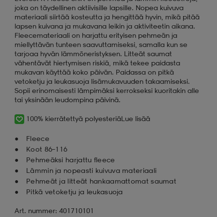
joka on täydellinen aktiivisille lapsille. Nopea kuivuva
materiaali siirtää kosteutta ja hengittää hyvin, mikä pitää
lapsen kuivana ja mukavana leikin ja aktiviteetin aikana.
Fleecemateriaali on harjattu erityisen pehmeän ja
miellyttävän tunteen saavuttamiseksi, samalla kun se
tarjoaa hyvän lämmöneristyksen. Litteät saumat
vähentävät hiertymisen riskiä, mikä tekee paidasta
mukavan käyttää koko päivän. Paidassa on pitkä
vetoketju ja leukasuoja lisämukavuuden takaamiseksi.
Sopii erinomaisesti lämpimäksi kerrokseksi kuoritakin alle
tai yksinään leudompina päivinä.
100% kierrätettyä polyesteriä
Lue lisää
Fleece
Koot 86–116
Pehmeäksi harjattu fleece
Lämmin ja nopeasti kuivuva materiaali
Pehmeät ja litteät hankaamattomat saumat
Pitkä vetoketju ja leukasuoja
Art. nummer: 401710101