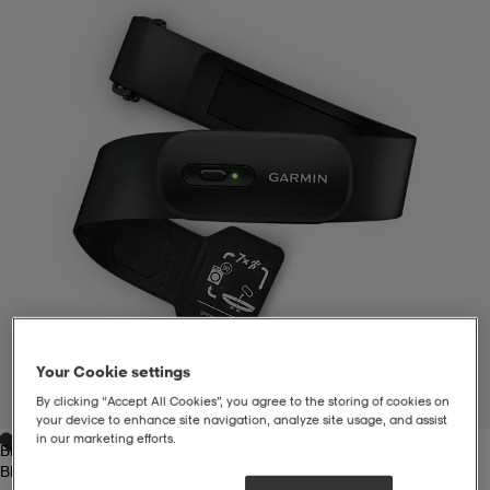
liivit
ikengät
t & pikeepaidat
ikengät
t
saappaat
ingkengät
t
ingkengät
at ja topit
elikengät
dat
engät
engät
t & pikeepaidat
allokengät
t & pikeepaidat
ilykengät
 ja otsapannat
ilykengät
-/Tennis-kengät
Your Cookie settings
t & mekot
andy-/Käsipallo-kengät
eet & lapaset
andy-/Käsipallo-kengät
t & mekot
ikengät
By clicking “Accept All Cookies”, you agree to the storing of cookies on
1
/
6
your device to enhance site navigation, analyze site usage, and assist
in our marketing efforts.
Black
allokengät
allokengät
engät
Black