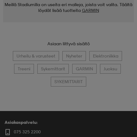
Meillä Stadiumilla on useita eri malleja, joista voit valita. Täältä
löydät lisää tuotteita
GARMIN
Asiaan liittyvä sisältö
Urheilu & varusteet
Nyheter
Elektroniikka
Treeni
Sykemittarit
GARMIN
Juoksu
SYKEMITTARIT
Asiakaspalvelu:
075 325 2200