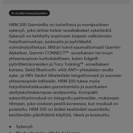
aatteet
tarvikkeet
set
tarvikkeet
aatteet
Ei sisälly kampanjoihin
HRM 200 Garminilta on luotettava ja monipuolinen
sykevyö, joka antaa tarkat reaaliaikaiset syketiedot.
olasit
asut
set
Sykevyö on kehitetty sopimaan laajaan valikoimaan
harjoitusmuotoja, juoksusta ja pyöräilystä
voimaharjoitteluun. Mittari toimii saumattomasti Garmin-
älykellosi, Garmin CONNECT™ -sovelluksen tai muun
set
it
a
yhteensopivan kuntoilulaitteen, kuten Edge®-
pyörätietokoneiden ja Tacx Training™ -sovelluksen
kanssa. Sekä Bluetooth- että ANT+-yhteyksien avulla
syke- ja HRV-tiedot lähetetään langattomasti ja suoraan
asut
huolto
asut
yhteensopiviin laitteisiin. HRM 200 tukee myös
harjoittelutarkkuuden parantamista ja suoritusten
yksityiskohtaisempaa analysointia. Kompakti
sykemittarimoduuli on integroitu pehmeään, mukavaan
it
it
hihnaan, joka voidaan pestä koneessa, kun moduuli on
poistettu. HRM 200 on lisäksi kestävästi suunniteltu
kestämään päivittäistä käyttöä, hikeä ja kosteutta.
huolto
huolto
Sykevyö
Moduulin koko: 68x31,6x11 mm