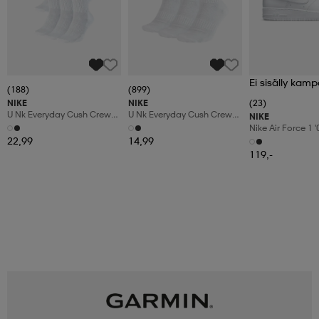
Ei sisälly kamp
(188)
(899)
NIKE
NIKE
(23)
U Nk Everyday Cush Crew
U Nk Everyday Cush Crew
NIKE
6pr-Bd
3pr
Nike Air Force 1 
Shoes
22,99
14,99
119,-